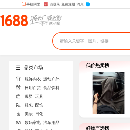
低价热卖榜
品类市场

服饰内衣
运动户外

日用百货
食品饮料

母婴
玩具

鞋包
配饰

美妆
日化

数码家电
汽车用品
好物严选榜