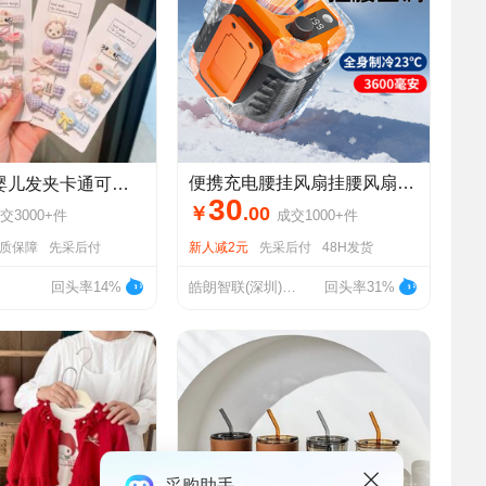
便携充电腰挂风扇挂腰风扇高速大风力户外随身便携夹腰间超长续航
发夹卡通可爱布艺夹子不伤发超萌汗毛夹宝宝发饰短发刘海夹
30
￥
.
00
交
3000+
件
成交
1000+
件
质保障
先采后付
新人减2元
先采后付
48H发货
回头率14%
皓朗智联(深圳)电子有限公司
回头率31%
采购助手