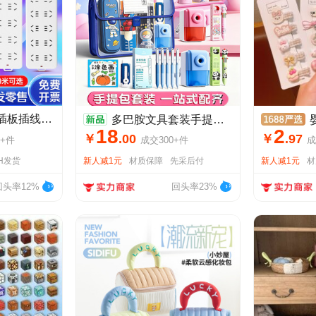
公牛插座插排排插插板插线板多插位带线接线板多功能拖线板电插板
多巴胺文具套装手提礼盒文具中小学生开学大礼包学习用品奖品礼物
婴儿
18
2
￥
.
00
￥
.
97
+
件
成交
300+
件
成
8H发货
新人减1元
材质保障
先采后付
新人减1元
材
回头率12%
回头率23%