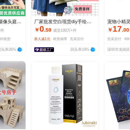
监控灯太阳能仿真摄像头庭院灯 人体感应遥控防水家用防贼led路灯
厂家批发空白现货diy手绘涂鸦帆布袋定制白色手提单肩logo帆布包
0
17
￥
.
59
￥
.
00
+
件
成交
100万+
件
8H发货
新人减1元
材质保障
先采后付
先采后付
48
回头率26%
回头率19%