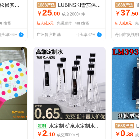
熊窝荷兰猪睡房芦丁鸡大房子
LUBINSKI雪茄保湿液雪茄盒加湿液保湿水鲁宾斯基雪茄保湿液
正品凯
25
37
￥
.
00
￥
.
50
成交
2000+
件
8H发货
新人减6元
先采后付
48H发货
新人减8元
先
回头率36%
广州鲁宾斯基烟具有限公司
回头率32%
水定制 矿泉水定制水婚礼活动小瓶装瓶装水定制高端企业定制水
LM
2
0
￥
.
10
￥
.
38
成交
6000+
件
成