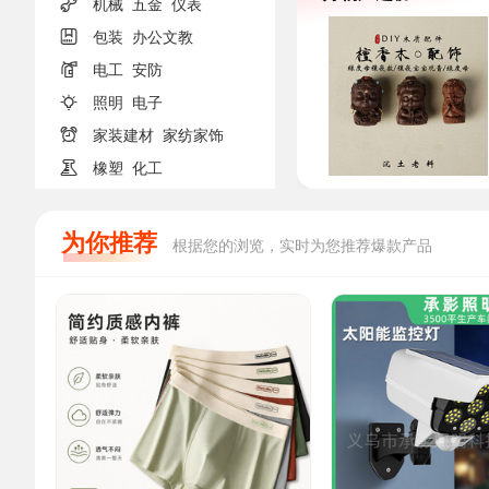

机械
五金
仪表

包装
办公文教

电工
安防

照明
电子

家装建材
家纺家饰

橡塑
化工
为你推荐
根据您的浏览，实时为您推荐爆款产品