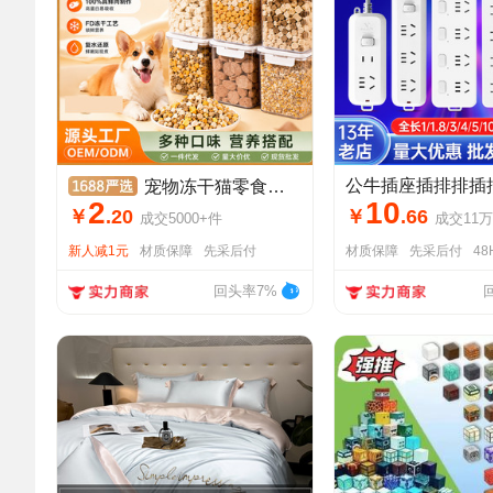
宠物冻干猫零食狗零食宠物食品混合冻干桶猫咪零食
2
10
￥
.
20
￥
.
66
成交
5000+
件
成交
11万
新人减1元
材质保障
先采后付
材质保障
先采后付
4
回头率7%