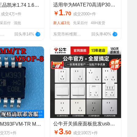
适用华为MATE70高清P30钢化膜手机保护膜猩猩大弧手机膜P50钢化膜
米1.74 1.67 1.6镜片HMC U2 U6防蓝光发水膜树脂镜片非球面
1
￥
.
70
成交
4万+
件
成交
2000+
件
采后付
混批
新人减3元
先采后付
48H发货
丹阳市奥视明光学眼镜有限公司
回头率14%
东莞市科维斯科技有限公司
回头率40%
公牛开关插座面板批发usb五孔墙壁暗装家用86型16a插座带开关公牛
393FVM-TR MSOP-8窄体 电压比较器芯片 丝印LM393 宝爵顺电子
3
￥
.
50
交
3万+
件
成交
100万+
件