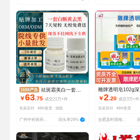
祛斑霜美白一套装一瓶白面霜祛斑霜美白去黑色素去黄褐斑去黑去黄
63
2
￥
.
75
￥
.
20
成交
21万+
件
成交
3万+
件
先采后付
48H发货
混批
先采后付
48H发货
广州中科医药科技有限公司
回头率24%
合肥及时雨电子商务有限公司