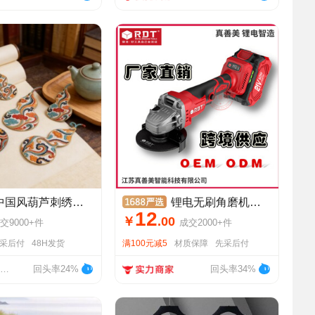
风葫芦刺绣布贴复古风新款装修绣花贴布扇面版画装饰云纹绣片
锂电无刷角磨机切割机打磨抛光机磨光除锈机工具厂家电动角磨机
12
￥
.
00
交
9000+
件
成交
2000+
件
采后付
48H发货
满100元减5
材质保障
先采后付
义乌市越帆服装辅料厂
回头率24%
回头率34%