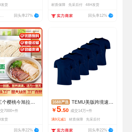
H发货
材质保障
先采后付
48H发货
深圳市宝爵顺电子有限公司
回头率27%
回头率12%
樱桃今旭拉面半干面拉面火锅餐饮生鲜面条袋装挂面厂家批发
TEMU美版跨境速干t恤tiktok圆领短袖欧美热销运动大码T恤现货
5
￥
.
50
交
7000+
件
成交
14万+
件
H发货
满9元减1
材质保障
先采后付
回头率22%
回头率22%