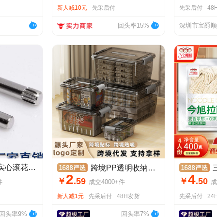
新人减10元
先采后付
先采后付
48
回头率15%
厂家直供各种规格实心滚花销 不锈钢碳钢滚花销 插销搓花轴定位销
跨境PP透明收纳箱套装可贴麦标杂物收纳储物盒加厚塑料衣厨储物箱
三个
2
4
￥
.
59
￥
.
50
件
成交
4000+
件
成
新人减1元
先采后付
48H发货
先采后付
24
回头率9%
回头率7%