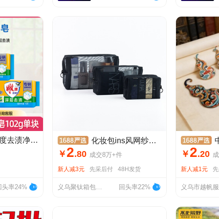
雕牌透明皂102g深度去渍净爽青柠香家用肥皂整箱量批洗衣皂实惠装
化妆包ins风网纱化妆袋女便携迷你旅行随身口红包小化妆品收纳包
中国
2
2
￥
.
80
￥
.
20
成交
8万+
件
成
新人减3元
先采后付
48H发货
新人减1元
先
回头率24%
义乌聚钛箱包有限公司
回头率22%