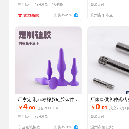
先采后付
48H发货
7天包换
先采后付
回头率45%
杭州富阳鼎立体育用品厂
厂家定 制非标橡胶硅胶杂件橡胶塞护线硅胶制品加工定 制硅胶塞
4
0
￥
.
00
￥
.
01
成交
2000+
件
成交
78万+
先采后付
72H发货
先采后付
宁波嘉城橡胶制品有限公司
回头率38%
温州市创仁紧固件有限公司