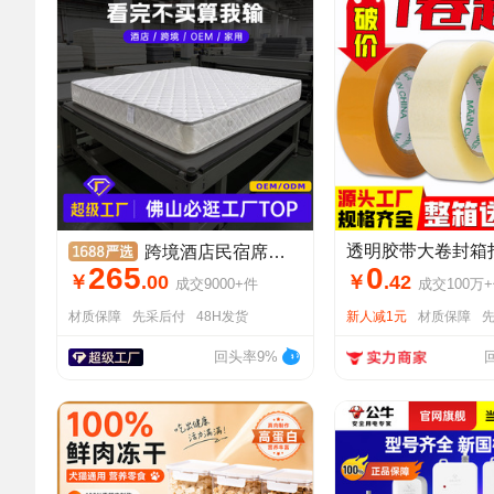
跨境酒店民宿席梦思压缩床垫租房家用乳胶硬椰棕独立弹簧床垫工厂
265
0
￥
.
00
￥
.
42
成交
9000+
件
成交
100万+
材质保障
先采后付
48H发货
新人减1元
材质保障
回头率9%