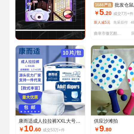
批发仓鼠松鼠实木躲避屋刺猬木屋金丝
5
￥
.
20
成交
7万+
件
新人减5元
先采后付
4
曲阜市傲艺酷品进出口有限公司
康而适成人拉拉裤XXL大号老人孕妇纸尿裤一次性内裤型尿不湿批发
供应沙滩拍
10
9
￥
.
60
￥
.
80
成交
53万+
件