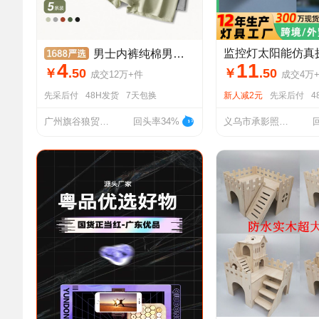
男士内裤纯棉男款平角裤内裤男生潮流四角裤短裤薄款秋冬青年裤衩
4
11
￥
.
50
￥
.
50
成交
12万+
件
成交
4万
先采后付
48H发货
7天包换
新人减2元
先采后付
4
广州旗谷狼贸易有限公司
回头率34%
义乌市承影照明科技有限公司