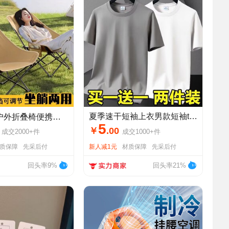
夏季速干短袖上衣男款短袖t恤健身服防嗮冰丝超薄T恤运动上衣宽松
折叠椅便携可调节家用钓鱼露营椅子沙滩午休坐躺两用式月亮椅
5
￥
.
00
成交
2000+
件
成交
1000+
件
质保障
先采后付
新人减1元
材质保障
先采后付
回头率9%
回头率21%