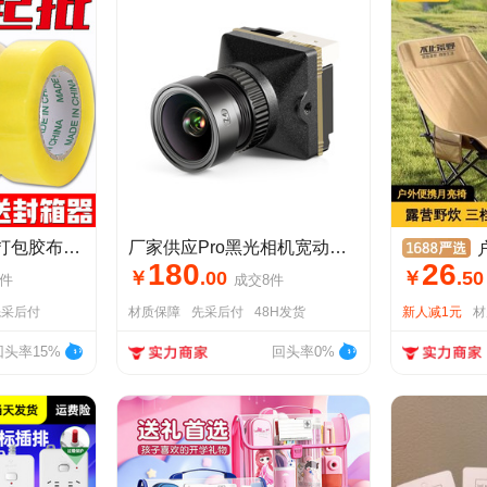
透明胶带大卷封箱打包胶布加厚封口胶纸米黄快递物流胶条整箱批发
厂家供应Pro黑光相机宽动态FPV摄像头穿越机黑光相机夜视摄像头
户外
180
26
￥
.
00
￥
.
50
件
成交
8
件
先采后付
材质保障
先采后付
48H发货
新人减1元
材
回头率15%
回头率0%