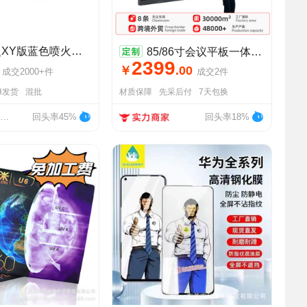
宠物小精灵XY版蓝色喷火龙毛绒玩具神奇宝贝口袋妖怪公仔玩具现货
85/86寸会议平板一体机电子白板会议机触屏幼教一体机多媒体教学
2399
￥
.
00
成交
2000+
件
成交
2
件
H发货
混批
材质保障
先采后付
7天包换
深圳市龙岗区福景瑞玩具加工厂
回头率45%
回头率18%