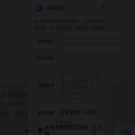
采购助手
Hi~我是1688采购小助手，为您匹配优
质货源，您可以点击一键获取专属服务
*
采购商品
*
联系电话
详细要求
飞猪
|
阿里妈妈
|
阿里云计算
|
AliOS
院
|
阿里安全
|
天猫淘宝海外
正常采购（14天）
采购周期
条款
|
隐私政策
|
网站导航
(浙)字第00523号
增值电信业务经营许可证:浙B2-20120091-2
未登录提交后无法查
去登
021-0209
浙公网安备 33010002000121号
询
录