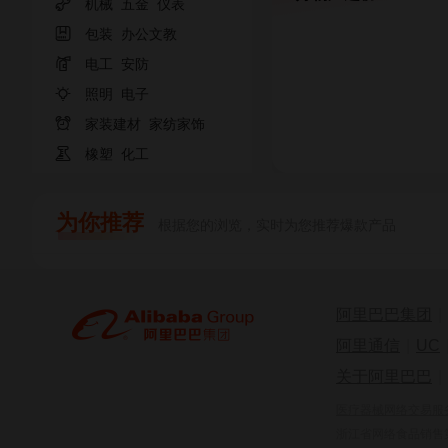

机械
五金
仪表

包装
办公文教

电工
安防

照明
电子

家装建材
家纺家饰

橡塑
化工
为你推荐
根据您的浏览，实时为您推荐爆款产品
阿里巴巴集团
|
阿里通信
|
UC
关于阿里巴巴
|
医疗器械网络交易服务第
浙江省网络食品销售第