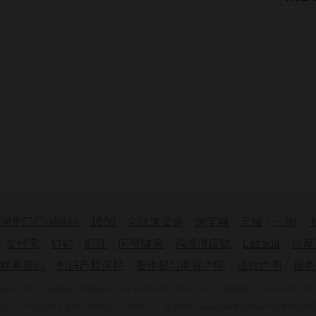
阿里巴巴国际站
|
1688
|
全球速卖通
|
淘宝网
|
天猫
|
一淘
|
|
支付宝
|
钉钉
|
旺旺
|
阿里健康
|
跨境供应链
|
Lazada
|
达摩
联系我们
|
知识产权保护
|
著作权与商标声明
|
法律声明
|
服务
三方平台备案证:(浙)网械平台备字[2018]第00001号
广播电视节目制作经营许可证:
三方平台提供者备案:浙网食A33010005
互联网药品信息服务资格证书:(浙)-经营性-2