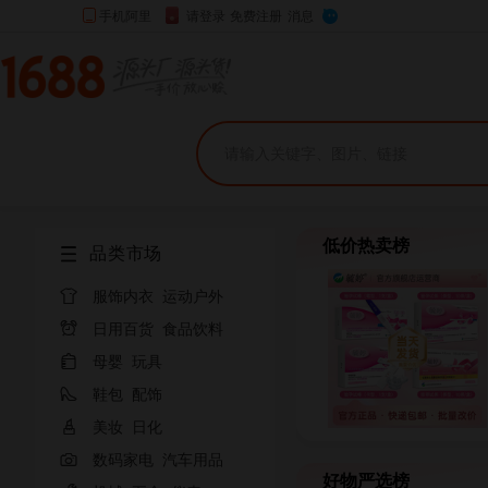
低价热卖榜
品类市场

服饰内衣
运动户外

日用百货
食品饮料

母婴
玩具

鞋包
配饰

美妆
日化

数码家电
汽车用品
好物严选榜