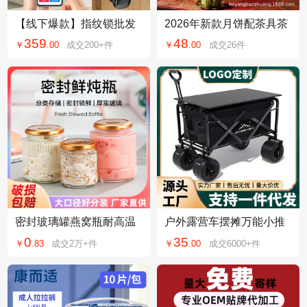
【线下爆款】指纹锁批发
2026年新款月饼配茶具茶
猫眼可视防盗门家用密码
叶罐茶饼礼品盒六粒装高
359
48
￥
.
00
成交
200+
件
￥
.
00
成交
26
件
锁智能锁厂家
档中秋礼盒空盒
密封玻璃罐燕窝瓶耐高温
户外露营车摆摊万能小推
花胶鱼胶炖奶雪蛤玻璃瓶
车野餐露营推车旅行小拖
0
35
￥
.
83
成交
2万+
件
￥
.
00
成交
6000+
件
鲜炖燕窝分装瓶
车折叠车营地推车