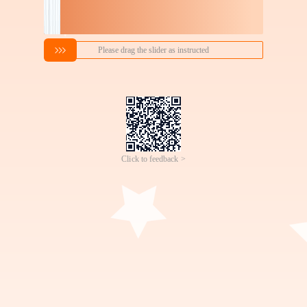
跨境PP透明收纳箱套装可
奶茶机器人售卖机自助奶
贴麦标杂物收纳储物盒加
茶机全自动贩卖奶茶机无
2
1000
￥
.
59
成交
4000+
件
￥
.
00
成交
700+
件
厚塑料衣厨储物箱
人珍珠奶茶售卖机