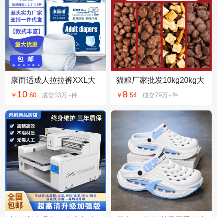
康而适成人拉拉裤XXL大
猫粮厂家批发10kg20kg大
号老人孕妇纸尿裤一次性
袋全价冻干烘焙猫粮成幼
10
8
￥
.
60
成交
53万+
件
￥
.
54
成交
79万+
件
内裤型尿不湿批发
猫舍粮主猫粮代发