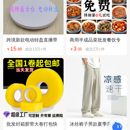
跨境新款电动转盘直播带
商用半成品菜批发餐饮专
货首饰手办自动旋转台展
用预制菜快餐外卖盖浇饭
15
3
￥
.
88
成交
13万+
件
￥
.
05
成交
2万+
件
示全景视频拍摄台
大袋料理包快手菜
批发封箱胶带大卷打包快
冰丝裤子男款夏季薄款直
递黄色6cm宽胶布包装封
筒裤宽松运动男裤2026新