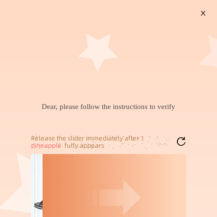
X
搜索
宿舍一体遮光床帘
一次性的雨衣
草编编织包
设计感韩系上衣
苹果官16pro
男士内裤纯棉男款平角裤
乳胶酒店民宿席梦思床垫2
内裤男生潮流四角裤短裤
0cm厚家用租房独立弹簧
4
290
￥
.
50
成交
12万+
件
￥
.
00
成交
1000+
件
薄款秋冬青年裤衩
宿舍床垫佛山工厂