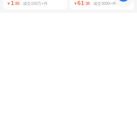
1
61
￥
.
85
成交
100万+
件
￥
.
38
成交
3000+
件
箱带整箱透明胶带
款速干垂感休闲裤
液化空气 高纯氮气 工业气
紫黄铜铆钉平头半空心铜
体 氮气 N2 99.999%4L 8L
铆钉实心铆钉可来图来样
80
0
￥
.
00
成交
29
件
￥
.
10
成交
6万+
件
瓶装 厂家直销
合作 可免费拿现