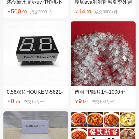
鸿创新水晶标uv打印机小
厚底eva洞洞鞋男夏季外穿
型6050手机壳贴纸平面圆
2026新款防滑耐磨休闲开
500
14
￥
.
00
成交
2000+
件
￥
.
90
成交
9000+
件
柱体平板喷绘机
车两用沙滩凉鞋
0.56双位HOUKEM-5621-
透明PP隔片1件1000个
ASR HOUKEM-5621-BS
0
9
￥
.
75
成交
15万+
件
￥
.
90
成交
100万+
件
R 红光高亮 LED数码管