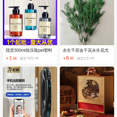
现货300ml按压瓶pet塑料
永生千层金干花永生花尤
高档洗护分装瓶500ml高
加利插花装饰配材香薰材
1
8
￥
.
66
成交
74万+
件
￥
.
80
成交
1万+
件
端酒店洗发水瓶子
料包云南厂家批发