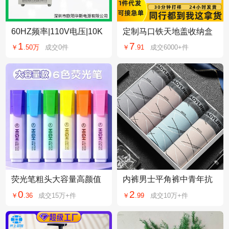
60HZ频率|110V电压|10K
定制马口铁天地盖收纳盒
VA变频电源|10KW变压变
方形曲奇饼干铁盒食品级
1
7
￥
.
50万
成交
0
件
￥
.
91
成交
6000+
件
频|10000W调频调压
通用金属包装盒
荧光笔粗头大容量高颜值
内裤男士平角裤中青年抗
彩色记号笔学生标划重点
菌男生裤衩透气个性潮流
0
2
￥
.
36
成交
15万+
件
￥
.
99
成交
10万+
件
糖果色速干手账笔
四角短裤头舒适