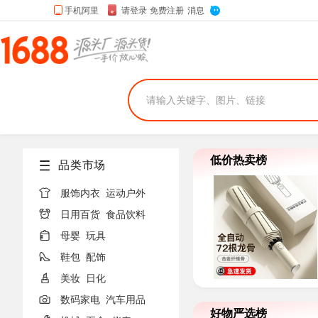
低价热卖榜
品类市场

服饰内衣
运动户外

日用百货
食品饮料

母婴
玩具

鞋包
配饰

美妆
日化

数码家电
汽车用品
好物严选榜