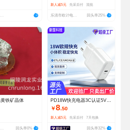
新人减5元
先采后付
混批
杭州富阳鼎立体育用品厂
乐清市欧计电气有限公司
回头率25%
品黄铁矿晶体
PD18W快充电器3C认证5V2A充电头适用于闪充苹果欧规快充头
8
￥
.
50
新人减5元
先采后付
7天包换
铜陵润龙实业有限公司
回头率0%
回头率32%