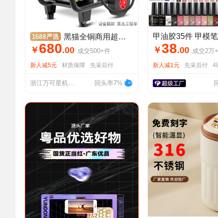
黑猫全铜商用超高压清洗机自动家用洗车机养殖场大功率洗车店水泵
680
38
￥
.
00
￥
.
00
成交
500+
件
成交
2万
新人减5元
材质保障
先采后付
新人减1元
先采后付
4
浙江万可星机电设备有限公司
回头率7%