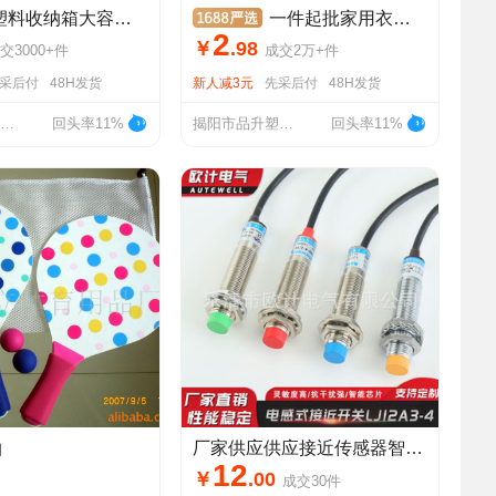
收纳箱大容量宿舍衣服被子储物箱玩具收纳盒大号收纳整理箱
一件起批家用衣服收纳箱带盖大号储物箱玩具收纳盒衣柜收纳整理箱
2
￥
.
98
交
3000+
件
成交
2万+
件
采后付
48H发货
新人减3元
先采后付
48H发货
揭阳市品升塑胶制品有限公司
回头率11%
揭阳市品升塑胶制品有限公司
回头率11%
拍
厂家供应供应接近传感器智能芯片LJ12A3-4-Z/EX 电感式接近开关
12
￥
.
00
成交
30
件