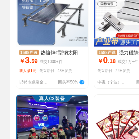
热镀锌c型钢太阳能光伏支架冷弯型钢冲孔檩条槽钢抗震管廊支架厂
强力磁铁长条长方形钕铁硼方块强磁磁
3
0
￥
.
59
￥
.
18
成交
1000+
件
成交
1万+
件
新人减1元
先采后付
48H发货
先采后付
24H发货
邯郸市淼泉金属制品有限公司
回头率50%
中磁（宁波）磁性材料有限责任公司