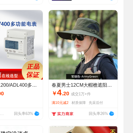
安科瑞ADL200/ADL400多功能导轨表MID认证CPA认证CE认证485通讯
春夏男士12CM大帽檐遮阳帽渔夫帽防晒帽纯色户外登山钓鱼帽太阳帽
4
00
￥
.
20
成交
1万+
件
满10元减2
材质保障
先采后付
安科瑞电子商务（上海）有限公司
回头率63%
回头率26%