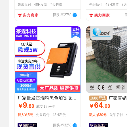
先采后付
48H发货
7天包换
先采后付
48H发货
7
回头率27%
厂家批发雷瑞科黑色加宽版新款电池座充充电器USB手机电池充电器
厂家直销41*41
9
64
￥
.
80
￥
.
00
成交
1万+
件
新人减5元
先采后付
48H发货
新人减30元
先采后付
回头率32%