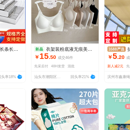
铁条形磁吸贴片方形小吸铁石
衣架装粉底液无痕美背小云肌内衣女固定杯聚拢文胸抹胸小吊带背心
抗老
15
5
￥
.
50
￥
.
20
成交
46
件
成
先采后付
48H发货
混批
新人减2元
先
回头率18%
汕头市潮阳区谷饶黛芮婷针织内衣厂
回头率21%