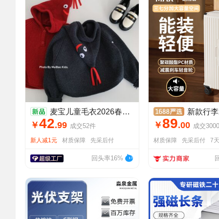
麦宝儿童毛衣2026春秋新款男童纯色连帽针织套头衫女宝宝秋装批发
新款行李箱24寸学生三七开密码箱结实
42
89
￥
.
99
￥
.
00
成交
52
件
成交
300
新人减1元
材质保障
先采后付
材质保障
先采后付
7
回头率16%