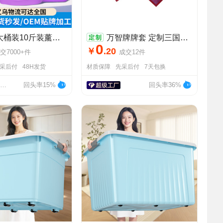
装10斤装薰衣草香水洗衣液整箱批家用深层去渍留香洗衣液厂家
万智牌牌套 定制三国杀桌游卡套 游戏王复合印刷亮面卡片袋 批发
0
￥
.
20
交
7000+
件
成交
12
件
采后付
48H发货
材质保障
先采后付
7天包换
义乌市红蓝日化有限公司
回头率15%
回头率36%