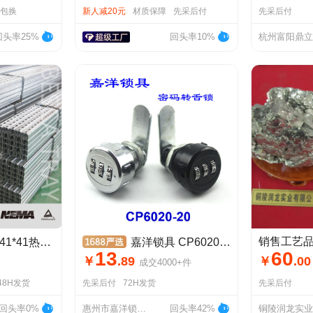
天包换
新人减20元
材质保障
先采后付
先采后付
回头率25%
回头率10%
销售工艺
热镀锌 钢制C型钢
嘉洋锁具 CP6020-20 密码转舌锁 信箱锁更衣柜锁 双门柜密码锁
13
60
￥
.
89
￥
.
00
成交
4000+
件
48H发货
先采后付
72H发货
先采后付
回头率0%
惠州市嘉洋锁具有限公司
回头率42%