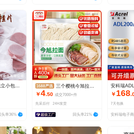
桑葚山楂片200g 独立小包装 山楂制品 微商网红零食 开胃山楂制品
三个樱桃今旭拉面半干面拉面火锅餐饮生鲜面条袋装挂面厂家批发
4
168
￥
.
50
￥
.
成交
7000+
件
先采后付
24H发货
7天包换
回头率36%
回头率21%