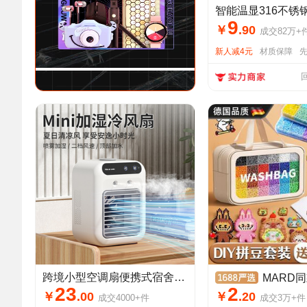
9
￥
.
90
成交
82万+
新人减4元
材质保障
跨境小型空调扇便携式宿舍喷雾冷风机加湿电风扇桌面移动冷风扇
MARD同款2.6mm融合豆拼豆豆手工
23
2
￥
.
00
￥
.
20
成交
4000+
件
成交
3万+
件