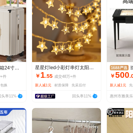
星星灯led小彩灯串灯太阳能户外露营氛围灯圣诞节日摆摊装饰灯串
耐用大容量旅行箱28寸拉杆箱
珠宝
1
500
￥
.
55
￥
.
0+
件
成交
48万+
件
天包换
新人减1元
材质保障
先采后付
新人减1元
先
回头率11%
回头率11%