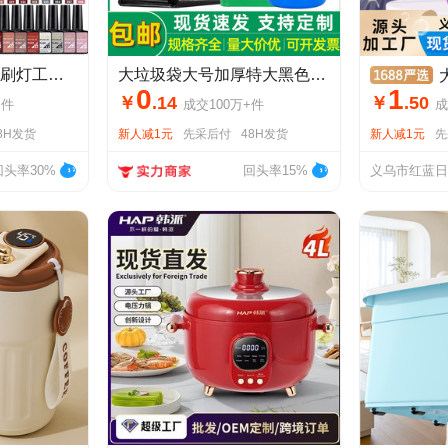
甲油胶35件 甲模笔刷灯工具打磨机打磨批发美甲工具全套一整套
大垃圾袋大号加厚特大黑色酒店物业厨房超大塑料袋一次性商用批发
大桶
0
1
￥
.
14
￥
.
50
+
件
成交
100万+
件
成
8H发货
新人减1元
先采后付
48H发货
新人减1元
先
回头率30%
回头率15%