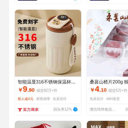
智能温显316不锈钢保温杯男女高颜值保冷咖啡便携水杯子礼品定制
9
4
￥
.
90
￥
.
10
成交
82万+
件
成交
5万+
件
新人减4元
材质保障
先采后付
先采后付
48H发货
回头率12%
潍坊玮烨食品有限公司