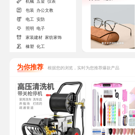

机械
五金
仪表

包装
办公文教

电工
安防

照明
电子

家装建材
家纺家饰

橡塑
化工
为你推荐
根据您的浏览，实时为您推荐爆款产品