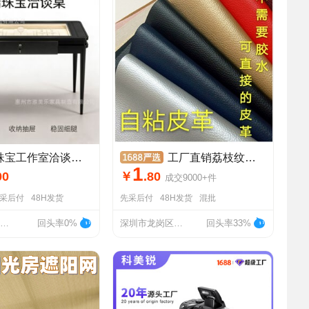
工作室洽谈桌暖光玻璃首饰展示台轻奢黑金选货桌展柜源头工厂
工厂直销荔枝纹加厚背胶自粘皮革修补贴沙发皮革自粘贴皮现货批发
1
00
￥
.
80
成交
9000+
件
采后付
48H发货
先采后付
48H发货
混批
惠州市雅美乐家具制造有限公司
回头率0%
深圳市龙岗区平湖乐翔皮革商行
回头率33%