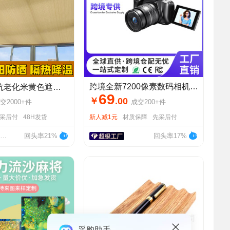
跨境全新7200像素数码相机高清光学变焦微单学生党旅游批发可定制
化米黄色遮阳网防晒网加密加厚遮阴网遮阳光房楼顶隔热遮光网
69
￥
.
00
交
2000+
件
成交
200+
件
采后付
48H发货
新人减1元
材质保障
先采后付
滨州市鑫康绳网有限公司
回头率21%
回头率17%
采购助手