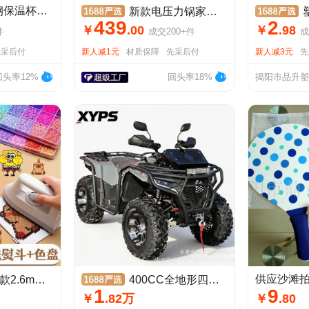
智能温显316不锈钢保温杯男女高颜值保冷咖啡便携水杯子礼品定制
新款电压力锅家用三格胆一锅六出高压锅多功能电火锅智能现货
塑料
439
2
￥
.
00
￥
.
98
件
成交
200+
件
成
先采后付
新人减1元
材质保障
先采后付
新人减3元
先
回头率12%
回头率18%
供应沙滩
diy材料立体益智玩具高品质拼豆
400CC全地形四驱沙滩车电喷水四轮车独立悬挂越野泥浆电喷自动挡
1
9
￥
.
82万
￥
.
80