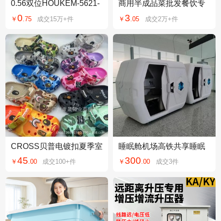
0.56双位HOUKEM-5621-
商用半成品菜批发餐饮专
ASR HOUKEM-5621-BS
用预制菜快餐外卖盖浇饭
0
3
￥
.
75
成交
15万+
件
￥
.
05
成交
2万+
件
R 红光高亮 LED数码管
大袋料理包快手菜
CROSS贝普电镀扣夏季室
睡眠舱机场高铁共享睡眠
外防滑耐磨沙滩鞋网红百
舱扫码开门太空舱公寓电
45
300
￥
.
00
成交
100+
件
￥
.
00
成交
3
件
搭爆款凉拖鞋批发
竞酒店会所盒子舱