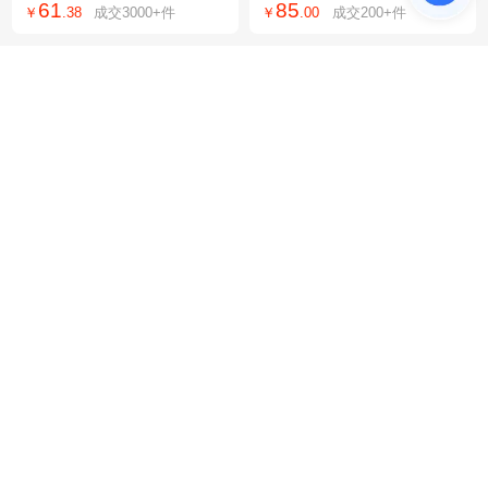
61
85
￥
.
38
成交
3000+
件
￥
.
00
成交
200+
件
款速干垂感休闲裤
表+感应线
GIYO洁耀手推式H5工业
CR3001同款YA-101OBD
洗地机工厂车间 商用拖地
2汽车发动机故障读码卡诊
3980
80
￥
.
00
成交
23
件
￥
.
00
成交
2万+
件
机商场车库扫地机
断仪OBD检测仪版本