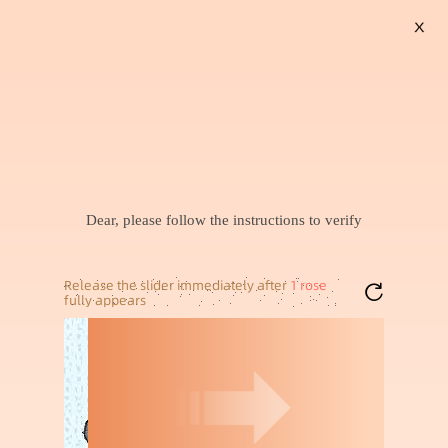
X
搜索
乳胶酒店民宿席梦思床垫2
跨境PP透明收纳箱套装可
0cm厚家用租房独立弹簧
贴麦标杂物收纳储物盒加
290
2
￥
.
00
成交
1000+
件
￥
.
59
成交
4000+
件
宿舍床垫佛山工厂
厚塑料衣厨储物箱