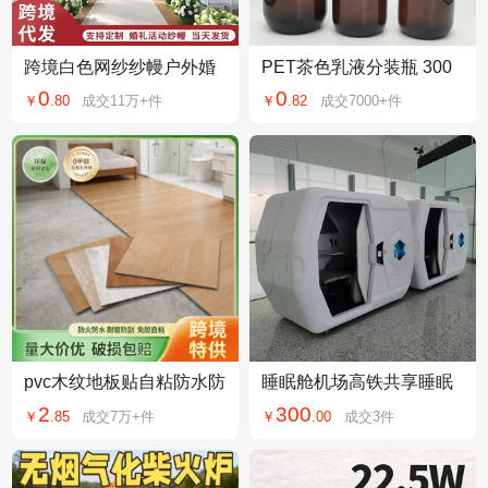
跨境白色网纱纱幔户外婚
PET茶色乳液分装瓶 300
礼派对现场布置装饰背景
ML500ML洗发水瓶 沐浴
0
0
￥
.
80
成交
11万+
件
￥
.
82
成交
7000+
件
婚庆拱门结婚布幔
露空瓶 护发素按压瓶
pvc木纹地板贴自粘防水防
睡眠舱机场高铁共享睡眠
潮地板革水泥地直接铺加
舱扫码开门太空舱公寓电
2
300
￥
.
85
成交
7万+
件
￥
.
00
成交
3
件
厚耐磨地板贴
竞酒店会所盒子舱