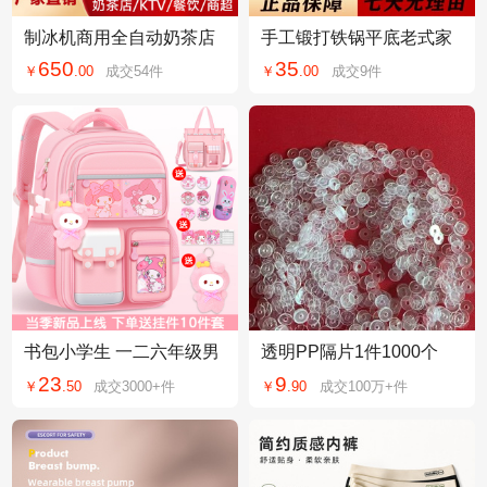
制冰机商用全自动奶茶店
手工锻打铁锅平底老式家
小型造冰机大容量方形冰
用炒锅电磁炉燃气适用不
650
35
￥
.
00
成交
54
件
￥
.
00
成交
9
件
块大型酒吧冰块机
粘锅无涂层炒菜锅
书包小学生 一二六年级男
透明PP隔片1件1000个
女孩卡通护脊减负6-12岁
23
9
￥
.
50
成交
3000+
件
￥
.
90
成交
100万+
件
儿童双肩背包