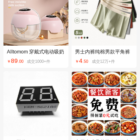
Alltomom 穿戴式电动吸奶
男士内裤纯棉男款平角裤
器无痛吸乳按摩静音充电
内裤男生潮流四角裤短裤
89
4
￥
.
00
成交
1000+
件
￥
.
50
成交
12万+
件
自动拔奶抽奶
薄款秋冬青年裤衩