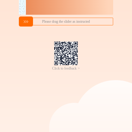
奶茶机器人售卖机自助奶
婴儿连体衣春秋款新生衣
茶机全自动贩卖奶茶机无
服纯棉睡衣长袖家居服婴
1000
29
￥
.
00
成交
700+
件
￥
.
90
成交
5000+
件
人珍珠奶茶售卖机
幼儿男女宝宝秋装