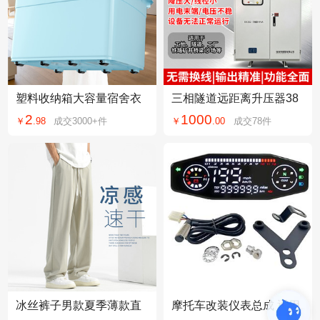
塑料收纳箱大容量宿舍衣
三相隧道远距离升压器38
服被子储物箱玩具收纳盒
0V升1140V矿山桥梁工地
2
1000
￥
.
98
成交
3000+
件
￥
.
00
成交
78
件
大号收纳整理箱
水泵增压增流器
冰丝裤子男款夏季薄款直
摩托车改装仪表总成 通用
筒裤宽松运动男裤2026新
款 LED数字表电压表油位