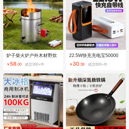
炉子柴火炉户外木材野炊
22.5W快充充电宝50000
柴火灶无烟家用便携气化
毫安户外PowerBanK大电
58
30
￥
.
00
成交
300+
件
￥
.
38
成交
800+
件
炉农村柴火炉厂家
源3C认证可上飞机