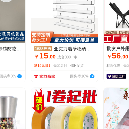
视窗显示屏玻璃丝印防指纹
亚克力墙壁收纳架浴室壁挂置物架首饰化妆品指甲油透明展示架批发
15
56
￥
.
00
￥
.
00
成交
300+
件
满15元减1
先采后付
48H发货
材质保障
先
回头率0%
回头率16%