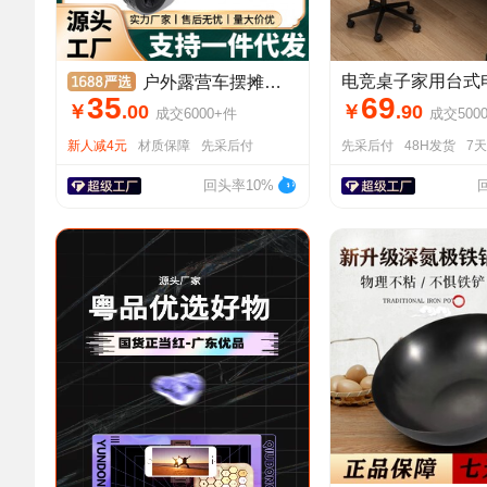
户外露营车摆摊万能小推车野餐露营推车旅行小拖车折叠车营地推车
35
69
￥
.
00
￥
.
90
成交
6000+
件
成交
500
新人减4元
材质保障
先采后付
先采后付
48H发货
7
回头率10%