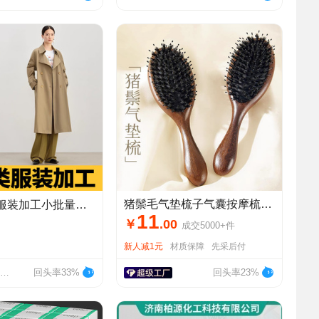
猪鬃毛气垫梳子气囊按摩梳头皮经络梳顺发女家用蓬松头发檀木梳子
量定制梭织 / 针织来图来样打版虎门服装厂OEM
11
￥
.
00
成交
5000+
件
新人减1元
材质保障
先采后付
东莞市旺达莱服饰有限公司
回头率33%
回头率23%