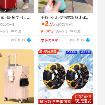
轻奢高级感家用厨房专用大号大容量塑料长方形带盖带轮垃圾桶加厚
手持小风扇便携式随身迷你充电款办公室电扇usb静音桌面学生宿舍
2
￥
.
55
交
1000+
件
成交
22万+
件
采后付
48H发货
新人减2元
先采后付
48H发货
回头率14%
回头率14%