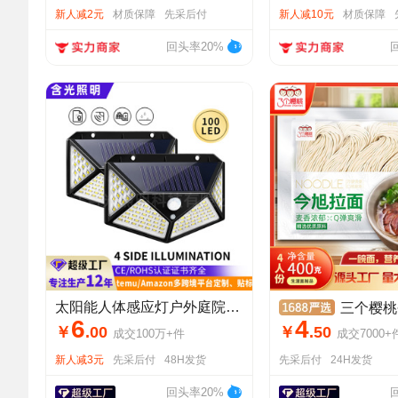
新人减2元
材质保障
先采后付
新人减10元
材质保障
回头率20%
太阳能人体感应灯户外庭院路灯照明家用花园防水室外节能led壁灯
三个樱桃今旭拉面半干面拉面火锅餐
6
4
￥
.
00
￥
.
50
成交
100万+
件
成交
7000+
新人减3元
先采后付
48H发货
先采后付
24H发货
回头率20%