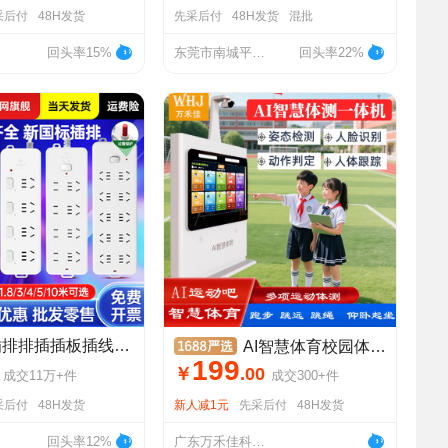
采后付
48H发货
先采后付
48H发货
混批
回头率15%
东莞市南城平无琪百货店
回头率22%
公牛插座插排排插插板插线板多插位带线接线板多功能拖线板电插板
AI智慧体育校园体测一体机小学中考体考跳绳跳远仰卧起坐智能方案
199
￥
.
00
成交
11万+
件
成交
300+
件
采后付
48H发货
新人减1元
先采后付
48H发货
回头率12%
广东万禾佳科技有限公司