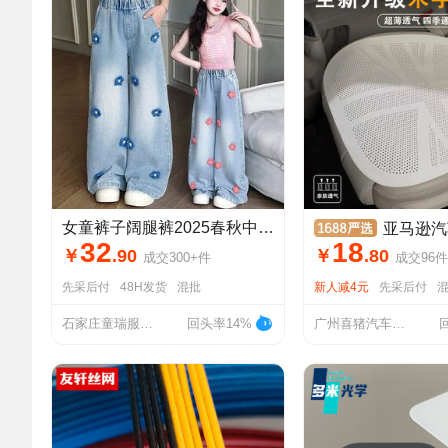
女童裤子阔腿裤2025春秋中大童新款儿童牛仔裤宽松洋气时髦
亚马逊汽车夏季单片通用坐垫薄款纳帕
32
18
￥
.
90
￥
.
80
成交
300+
件
成交
96
件
先采后付
48H发货
混批
新人减4元
先采后付
石家庄童瑞服装有限公司
回头率14%
广州喜猪汽车用品有限公司