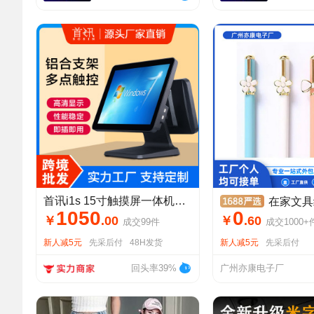
首讯i1s 15寸触摸屏一体机面包奶茶餐饮服装母婴水果烟草超市便利
在家文具组装加/工笔芯配件组装创
1050
0
￥
.
00
￥
.
60
成交
99
件
成交
1000+
新人减5元
先采后付
48H发货
新人减5元
先采后付
回头率39%
广州亦康电子厂