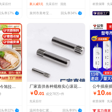
先采后付
新人减5元
先采后付
混批
材质保障
先
回头率17%
泉州市美奇宝卫生用品有限公司
回头率34%
厂家直供各种规格实心滚花销 不锈钢碳钢滚花销 插销搓花轴定位销
饮生鲜面条袋装挂面厂家批发
0
10
￥
.
01
￥
.
66
件
成交
78万+
件
先采后付
材质保障
先
回头率22%
温州市创仁紧固件有限公司
回头率9%