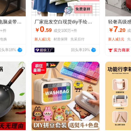
电竞桌子家用台式电脑桌带置物架办公桌椅简易书桌卧室学习写字桌
厂家批发空白现货diy手绘涂鸦帆布袋定制白色手提单肩logo帆布包
0
7
￥
.
59
￥
.
20
0+
件
成交
100万+
件
成
天包换
新人减1元
材质保障
先采后付
新人减1元
先
回头率18%
回头率19%