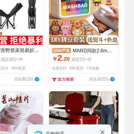
批发户外露营野营床简易折叠床陪护床单人办公室午休床户外行军床
MARD同款2.6mm融合豆拼豆豆手工diy材料立体益智玩具高品质拼豆
2
￥
.
20
成交
18万+
件
成交
3万+
件
采后付
48H发货
先采后付
48H发货
7天包换
回头率23%
回头率25%
采购助手