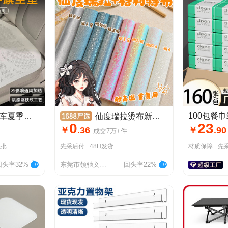
皮透气通风英伦风米字旗座垫
仙度瑞拉烫布新款加厚拼豆新玩法闪光烫布烘培拼豆专用纹理烫布
0
23
￥
.
36
￥
.
90
成交
7万+
件
混批
先采后付
48H发货
材质保障
先
回头率32%
东莞市领驰文化传媒有限公司
回头率22%