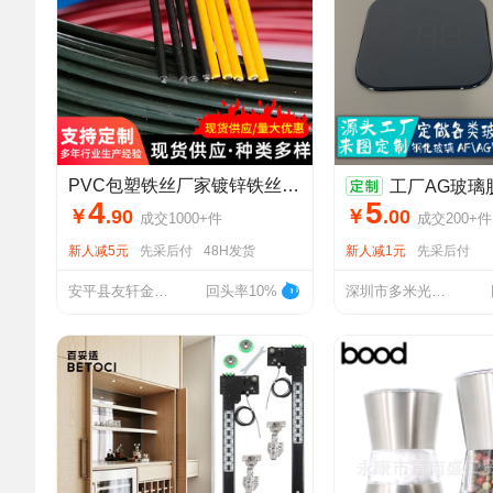
PVC包塑铁丝厂家镀锌铁丝包胶铁丝果苗固定铁丝
工厂AG玻璃肤感防眩钢化玻璃智能电子
4
5
￥
.
90
￥
.
00
成交
1000+
件
成交
200+
件
新人减5元
先采后付
48H发货
新人减1元
先采后付
安平县友轩金属丝网制品有限公司
回头率10%
深圳市多米光学玻璃制品有限公司