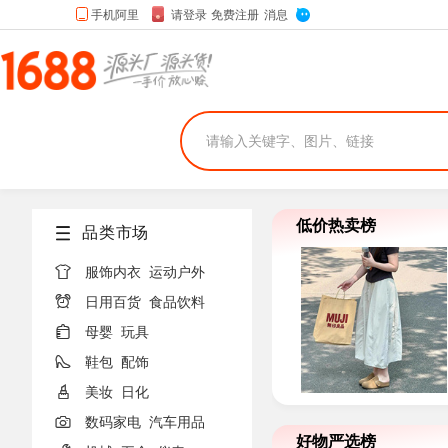
低价热卖榜
品类市场

服饰内衣
运动户外

日用百货
食品饮料

母婴
玩具

鞋包
配饰

美妆
日化

数码家电
汽车用品
好物严选榜