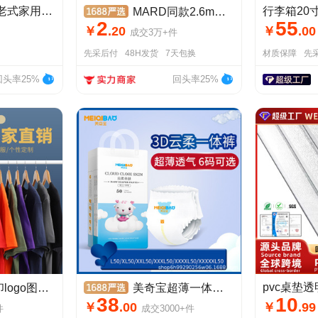
手工锻打铁锅平底老式家用炒锅电磁炉燃气适用不粘锅无涂层炒菜锅
MARD同款2.6mm融合豆拼豆豆手工diy材料立体益智玩具高品质拼豆
2
55
￥
.
20
￥
.
00
成交
3万+
件
先采后付
48H发货
7天包换
材质保障
先
回头率25%
回头率25%
订做团体短袖工服定做印字
美奇宝超薄一体裤特大码胖宝宝拉拉裤XXXXXL婴儿纸尿裤尿不湿批发
38
10
￥
.
00
￥
.
99
件
成交
3000+
件