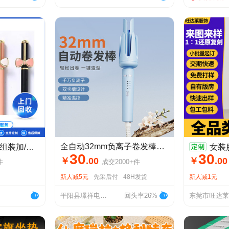
全自动32mm负离子卷发棒提示音大波浪卷持久不伤发学生宿舍
业加工项目在家组装办厂加工
女装服装加工小批
30
30
￥
.
00
￥
.
00
件
成交
2000+
件
新人减5元
先采后付
48H发货
新人减1元
平阳县璟祥电子商务商行
回头率26%