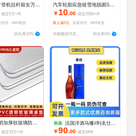
行李箱20寸登机拉杆箱女万向轮24寸男学生26寸密码箱旅行箱皮箱子
汽车轮胎应急链雪地脱困SUV越野车TPU加厚款11个钉通用汽车防滑链
10
￥
.
00
成交
5万+
件
成交
2000+
件
采后付
48H发货
新人减5元
先采后付
48H发货
回头率10%
河南顺祥汽车用品有限公司
回头率0%
pvc桌垫透明加厚软玻璃防水防滑防油免洗茶几垫塑料水晶板桌布
法国洋酒马嗲//利名仕700ml干邑白兰地1000ml名士3斤厂家批发直供
90
￥
.
00
成交
33万+
件
成交
58
件