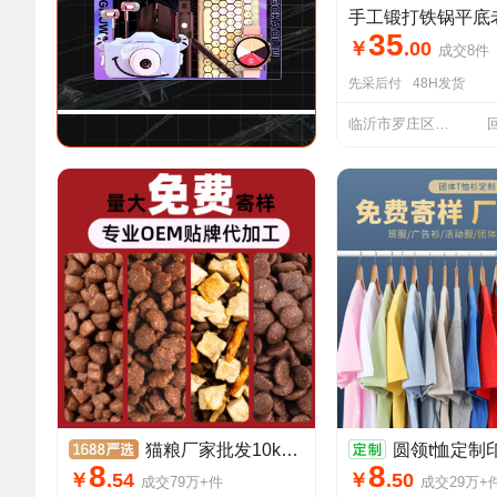
35
￥
.
00
成交
8
件
先采后付
48H发货
临沂市罗庄区佳佑厨具销售部
猫粮厂家批发10kg20kg大袋全价冻干烘焙猫粮成幼猫舍粮主猫粮代发
圆领t恤定制印logo图案纯棉广告衫班服
8
8
￥
.
54
￥
.
50
成交
79万+
件
成交
29万+