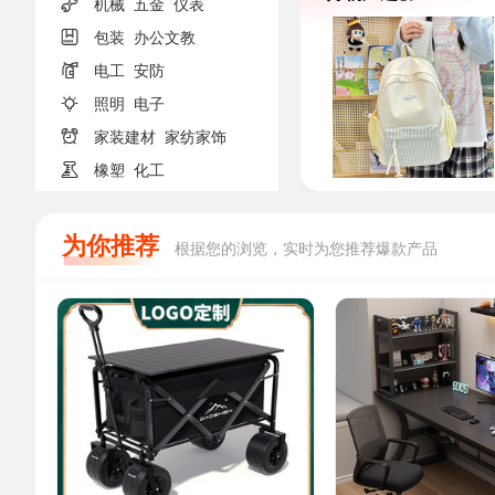

机械
五金
仪表

包装
办公文教

电工
安防

照明
电子

家装建材
家纺家饰

橡塑
化工
为你推荐
根据您的浏览，实时为您推荐爆款产品