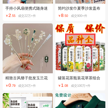
手持小风扇便携式随身迷
简约沙发巾夏季沙发盖布
你充电款办公室电扇usb静
防猫抓四季通用棉麻高级
2
8
￥
.
55
成交
22万+
件
￥
.
50
成交
900+
件
音桌面学生宿舍
感沙发套罩
精致古风簪子批发玉兰花
罐装花茶瓶装花草茶组合
发簪步摇流苏发饰头饰高
超市花茶胎菊花桑葚枸杞
0
1
￥
.
79
成交
24万+
件
￥
.
08
成交
100万+
件
级感u型发簪发饰
茶水果茶批发