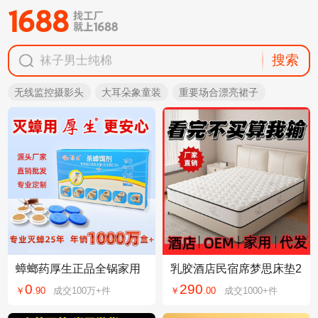
搜索
袜子男士纯棉
塑料凳子
无线监控摄影头
大耳朵象童装
重要场合漂亮裙子
宿舍床遮光帘
飞机盒包装盒
拍立得相纸
袜子男士纯棉
蟑螂药厚生正品全锅家用
乳胶酒店民宿席梦思床垫2
端非无毒方便贴灭杀蟑螂
0cm厚家用租房独立弹簧
0
290
￥
.
90
成交
100万+
件
￥
.
00
成交
1000+
件
药一件代发批发
宿舍床垫佛山工厂