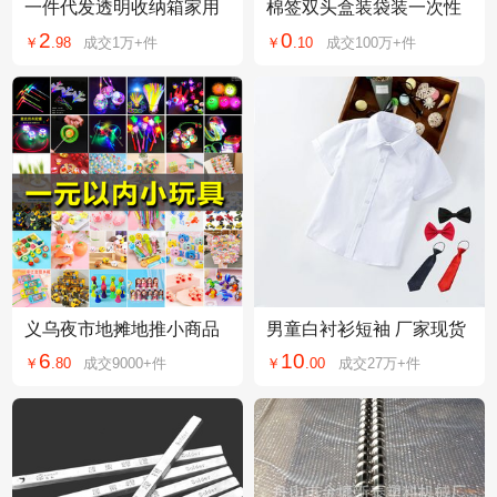
一件代发透明收纳箱家用
棉签双头盒装袋装一次性
衣服储物箱玩具收纳盒大
棉签化妆用棉棒掏耳朵家
2
0
￥
.
98
成交
1万+
件
￥
.
10
成交
100万+
件
容量收纳整理箱
用尖头竹棒棉球
义乌夜市地摊地推小商品
男童白衬衫短袖 厂家现货
套圈圈摆摊批发网红儿童
儿童白色短袖装演出服宝
6
10
￥
.
80
成交
9000+
件
￥
.
00
成交
27万+
件
礼品发光小玩具
宝男童夏季衬衣