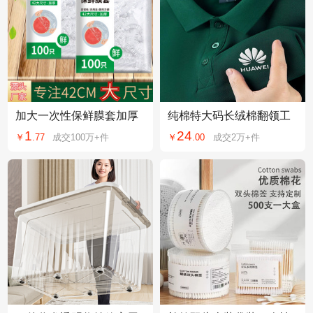
加大一次性保鲜膜套加厚
纯棉特大码长绒棉翻领工
保鲜罩大量批发冰箱松紧
作服polo衫定制logo短袖
1
24
￥
.
77
成交
100万+
件
￥
.
00
成交
2万+
件
口食品级保鲜膜套
印制夏季工装T恤