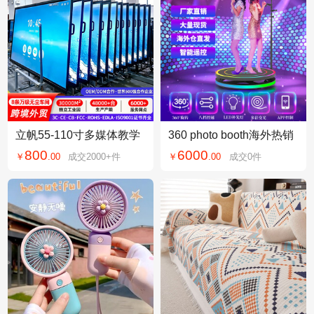
立帆55-110寸多媒体教学
360 photo booth海外热销
一体机智能电子白板交互
款 网红打卡舞台 自动旋转
800
6000
￥
.
00
成交
2000+
件
￥
.
00
成交
0
件
触屏视频会议平板
拍摄移动舞台