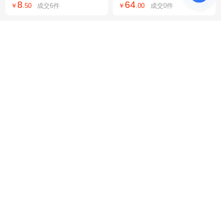
8
64
￥
.
50
成交
6
件
￥
.
00
成交
0
件
消防大视野硅胶
科坤电磁流量计 KLDM电
防静电 PU拖鞋 黑色二孔
磁流量计 精度高、性能稳
拖鞋 加厚 防滑软底拖鞋
1900
15
￥
.
00
成交
0
件
￥
.
50
成交
600+
件
定
出口PU黑色拖鞋