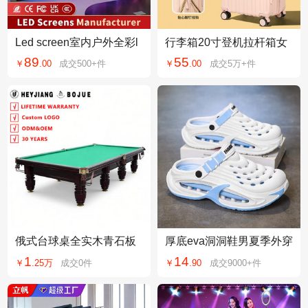
Led screen室内户外全彩l
行李箱20寸登机拉杆箱女
ed显示屏会议室展厅舞台l
万向轮24寸男学生26寸密
89
55
￥
.
00
成交
500+
件
￥
.
00
成交
5万+
件
ed屏幕电子屏
码箱旅行箱皮箱子
俄式台球桌全实木青石板
厚底eva洞洞鞋男夏季外穿
钢库金字塔游戏桌球台俱
2026新款防滑耐磨休闲开
1
14
￥
.
25万
成交
0
件
￥
.
90
成交
9000+
件
乐部比赛台球案子
车两用沙滩凉鞋