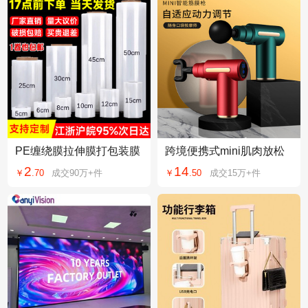
PE缠绕膜拉伸膜打包装膜
跨境便携式mini肌肉放松
工业保鲜膜商用透明塑料
电动按摩器小型女士迷你
2
14
￥
.
70
成交
90万+
件
￥
.
50
成交
15万+
件
薄膜外卖封口膜批
按摩枪720筋膜枪