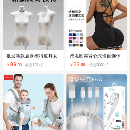
批发新款扁身模特道具女
跨境欧美背心式瑜伽连体
装半身人台服装店扁平胸
衣短裤性感包臀一体式新
89
22
￥
.
00
成交
1万+
件
￥
.
88
成交
2000+
件
假人体展示架全身
款运动连体衣裤货