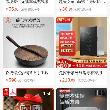
跨境专供无线车载充气泵
超蓬女童tutu裙半身裙幼儿
电动智能便携式轿车越野
蓬蓬凸凸裙洋气夏六一儿
55
36
￥
.
00
成交
1000+
件
￥
.
90
成交
100+
件
自行车轮胎打气泵
童拉拉队演出服
欢鸿锻打炒锅章丘手工铁
免擦干紫外线消毒柜家用
锅不粘平底铁锅无涂层电
小型台立式热风烘干餐具
598
213
￥
.
00
成交
0
件
￥
.
00
成交
2000+
件
磁炉燃气灶通用
碗筷高温消毒碗柜