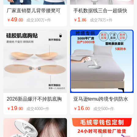
厂家直销婴儿背带腰凳可
手机数据线三合一超级快
收纳宝宝腰凳横抱式前后
充usb充电线适用苹果华为
49
1
￥
.
00
成交
100万+
件
￥
.
86
成交
79万+
件
两用双肩抱娃神器
一拖三数据线
2026新品爆汗不掉肌底胸
亚马逊temu跨境专供防水
贴源头工厂
床笠罩磨毛床垫保护套席
19
16
￥
.
90
成交
4000+
件
￥
.
00
成交
500+
件
梦思榻榻米防尘罩