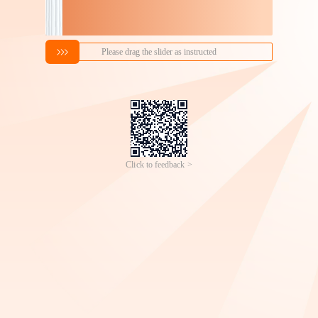
兰山庄园纯沙棘原浆鲜果
烩道火锅蘸料调味酱批发
现榨沙棘汁滋补养生工厂
拌面酱辣椒酱香辣牛肉酱
9
5
￥
.
00
成交
1万+
件
￥
.
94
成交
17万+
件
批发代发
香菇酱 火锅蘸酱