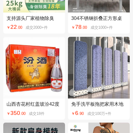
支持源头厂家植物除臭
304不锈钢折叠正方形桌
剂。垃圾站养殖厂除臭去
商用家用出租房学校工地
22
78
￥
.
00
成交
2000+
件
￥
.
00
成交
1000+
件
异味高效去味
方便易收纳便携
山西杏花村红盖玻汾42度
免手洗平板拖把家用木地
475ml清香型白酒整箱发
板地砖墩布拖把懒人平板
350
6
￥
.
00
成交
18
件
￥
.
90
成交
100万+
件
货
拖地神器拖布批发