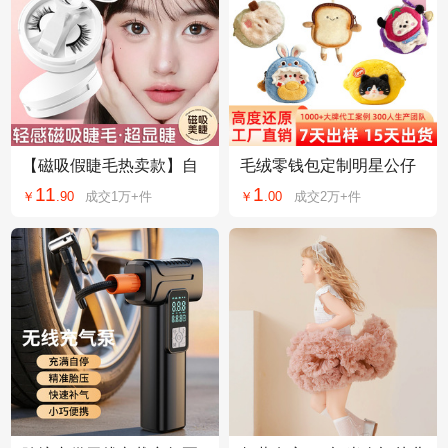
【磁吸假睫毛热卖款】自
毛绒零钱包定制明星公仔
然套装便携一体盒一副装
痛包吉祥物定做来图来样
11
1
￥
.
90
成交
1万+
件
￥
.
00
成交
2万+
件
升级佩戴夹轻松戴
贴牌加工工厂直销