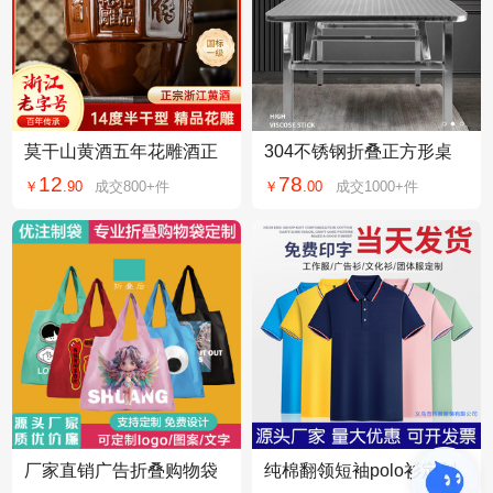
莫干山黄酒五年花雕酒正
304不锈钢折叠正方形桌
宗半干型1.5L坛装手工加
商用家用出租房学校工地
12
78
￥
.
90
成交
800+
件
￥
.
00
成交
1000+
件
饭酒陈年老酒14度
方便易收纳便携
厂家直销广告折叠购物袋
纯棉翻领短袖polo衫定制
手提袋可印logo文字宣传
印字logo广告文化衫工作