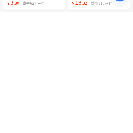
3
18
￥
.
80
成交
62万+
件
￥
.
32
成交
31万+
件
环保包来图样定制
服t恤厂服工衣夏
力搏森哑铃圆头包胶哑铃
防晒隔热膜窗户玻璃贴纸
健身房商用举重男士健身
防窥防走光遮光阳台遮阳
25
1
￥
.
00
成交
1000+
件
￥
.
35
成交
4万+
件
家用圆头包胶哑铃
单向透视隐私贴膜