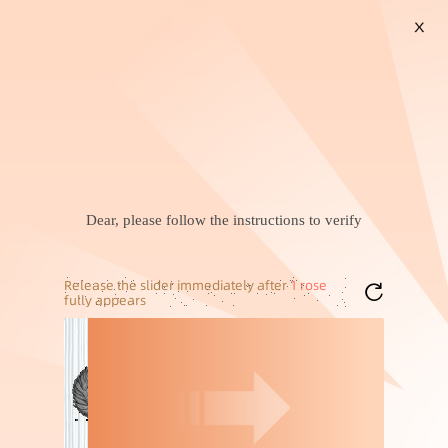
X
搜索
宿舍一体遮光床帘
一次性的雨衣
草编编织包
设计感韩系上衣
苹果官16pro
现货加厚凉水壶带把手简
智能香薰机精油香氛机芳
约高硼硅玻璃冷水壶大容
疗喷香充电扩香机加喷香
3
55
￥
.
00
成交
33万+
件
￥
.
17
成交
400+
件
量直身扎壶 跨境
机家用无水静音香