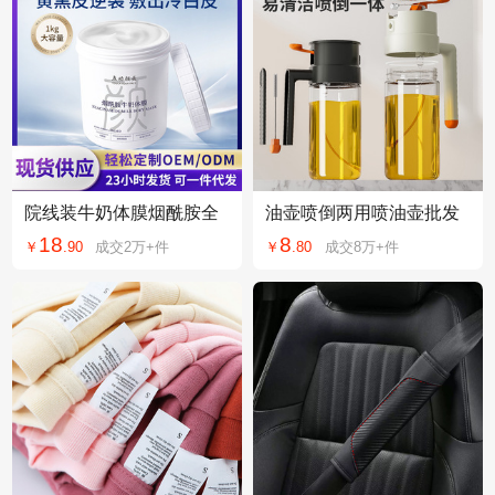
院线装牛奶体膜烟酰胺全
油壶喷倒两用喷油壶批发
身用焕亮美嫩可代加工体
厨房家用玻璃喷油瓶不挂
18
8
￥
.
90
成交
2万+
件
￥
.
80
成交
8万+
件
膜烟酰胺身体乳
油油瓶源头工厂