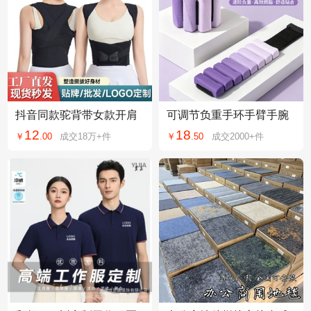
抖音同款驼背带女款开肩
可调节负重手环手臂手腕
矫姿带学生男隐形驼背矫
绑手瑜伽健身运动重力脚
12
18
￥
.
00
成交
18万+
件
￥
.
50
成交
2000+
件
正神器驼背矫正带
环增重训练绑腿