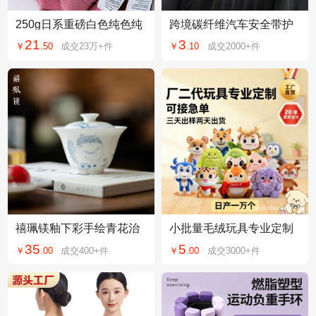
250g日系重磅白色纯色纯
跨境碳纤维汽车安全带护
棉短袖男女t恤情侣装男士
肩套 皮革拼色肩带保护套
21
3
￥
.
50
成交
23万+
件
￥
.
10
成交
2000+
件
体恤打底衫批发
运动款速卖通
禧珮镁釉下彩手绘青花治
小批量毛绒玩具专业定制
愈系猫咪白瓷二才盖碗胎
文创企业医院法院玩偶娃
35
5
￥
.
00
成交
400+
件
￥
.
00
成交
3000+
件
薄不烫手女士茶碗
娃来图来样定制