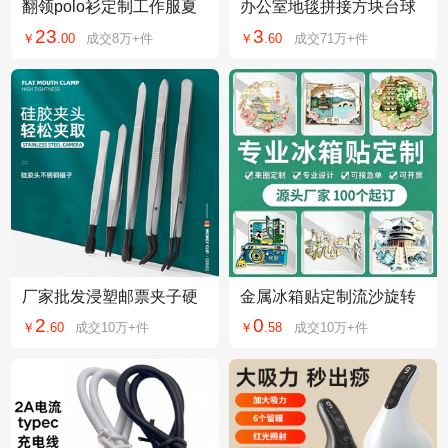
翻领polo衫定制工作服夏
办公室地毯拼接方块台球
季短袖企业工衣印字logo
厅卧室工程房间地垫商用
23
3
￥
.
00
成交
8万+
件
￥
.
60
成交
71万+
件
广告文化衫刺绣
PVC厂家酒店地垫
厂家批发浸塑邮票夹子硬
金属冰箱贴定制流沙旋转
币夹假睫毛辅助夹不锈钢
烤漆磁贴旅游景区纪念文
2
0
￥
.
60
成交
10万+
件
￥
.
58
成交
10万+
件
镊子工具跨境现货
创冰箱贴定做