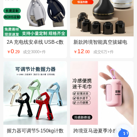
2A 充电线安卓线 USB-c数
新款跨境智能真空拔罐电
据线Type-C小 风扇台灯耳
动刮痧仪器经络刷家用按
0
12
￥
.
29
成交
3000+
件
￥
.
00
成交
6万+
件
机小家电充电线
摩器吸痧仪充电式
握力器可调节5-150kg计数
跨境亚马逊夏季冷感毛巾
握力器锻炼手部肌肉腕力
户外冰感健身冰凉巾速干