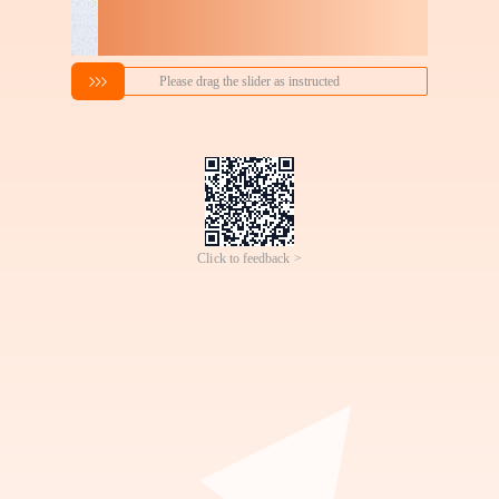
0压慢回弹五星级酒店记忆
文创毛绒玩具定制地标建
棉床垫A类母婴软垫家用
筑美食文旅周边工厂直供
145
5
￥
.
00
成交
600+
件
￥
.
00
成交
2000+
件
宿卧室榻榻米垫子
挂件公仔来图定做