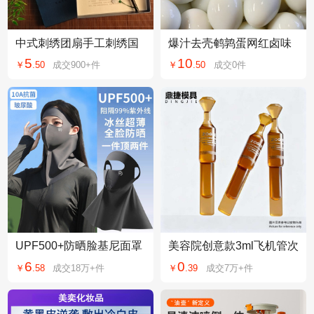
中式刺绣团扇手工刺绣国
爆汁去壳鹌鹑蛋网红卤味
风舞蹈扇子苏绣团扇双面
熟食办公室解馋小吃泡面
5
10
￥
.
50
成交
900+
件
￥
.
50
成交
0
件
刺绣扇子古风团扇
搭档儿童零食散装
UPF500+防晒脸基尼面罩
美容院创意款3ml飞机管次
女防紫外线冰丝夏季透气1
抛瓶精华液玻尿酸补水PP
6
0
￥
.
58
成交
18万+
件
￥
.
39
成交
7万+
件
0A抗菌玻尿酸口罩
次抛瓶厂家定制