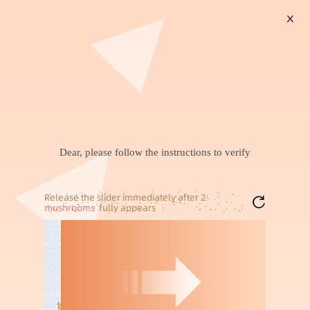
X
搜索
情qu内衣
拍立得相纸
衣服女款一整套
小米手环10
新款气质上衣
upf200+冰丝原纱防晒衣女
一次性PVC保鲜膜大卷美
防紫外线皮肤衣可拆卸大
容院商用超市水果家用食
43
3
￥
.
00
成交
300+
件
￥
.
50
成交
100万+
件
帽檐防晒外套
品级一件起批发