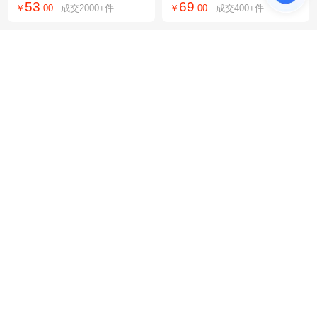
53
69
￥
.
00
成交
2000+
件
￥
.
00
成交
400+
件
老钱风半袖上衣
型瑜伽外套防晒
跨境德系斜口指甲钳美甲
一次性丝带手环定 制电音
工具10件套高档便携折叠
乐节演唱会活动入场门票
1
0
￥
.
60
成交
10万+
件
￥
.
45
成交
100万+
件
包甲锉指甲刀套装
签到手环腕带