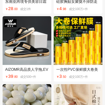
东南亚跨境专供美容日霜
硅胶胸贴女聚拢不掉防走
珍珠膏面霜早霜护肤品现
光加厚小胸显大文胸silico
28
4
￥
.
00
成交
1
件
￥
.
98
成交
100万+
件
货院线批发代发控
ne bra隐形乳贴
AIZOMR高品质人字拖,EV
一次性PVC保鲜膜大卷美
A速干防滑,商超专供,可批
容院商用超市水果家用食
39
3
￥
.
80
成交
500+
件
￥
.
50
成交
100万+
件
量定制LOGO
品级一件起批发