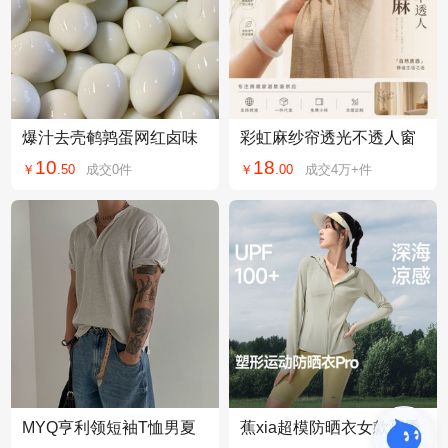
爆汁去壳鹌鹑蛋网红卤味
彩虹麻纱帘透光不透人窗
熟食办公室解馋小吃泡面
纱亚麻窗帘窗纱白纱防晒
10
18
￥
.
50
成交
0
件
￥
.
00
成交
4万+
件
搭档儿童零食散装
隔热客厅阳台成品
MYQ亨利领短袖T恤男夏
蕉xia超模防晒衣女款夏季
季宽松休闲通勤穿搭韩系
冰丝凉感修身运动显瘦塑