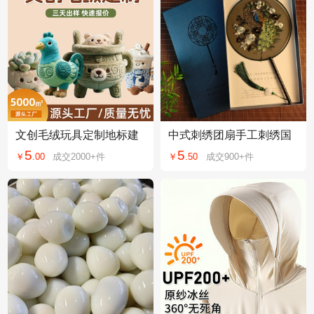
文创毛绒玩具定制地标建
中式刺绣团扇手工刺绣国
筑美食文旅周边工厂直供
风舞蹈扇子苏绣团扇双面
5
5
￥
.
00
成交
2000+
件
￥
.
50
成交
900+
件
挂件公仔来图定做
刺绣扇子古风团扇