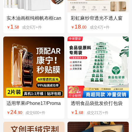
实木油画框纯棉帆布框can
彩虹麻纱帘透光不透人窗
vas学生练习DIY丙烯油画
纱亚麻窗帘窗纱白纱防晒
1
18
￥
.
58
成交
6万+
件
￥
.
00
成交
4万+
件
画框画板油画框
隔热客厅阳台成品
适用苹果iPhone17/Proma
透明食品袋批发价打包袋
x钢化膜贴膜康宁AR抗反
超市购物方便袋背心袋子
24
1
￥
.
90
成交
600+
件
￥
.
68
成交
21万+
件
光秒17pm镜头膜
食品级包装塑料袋