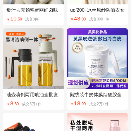
爆汁去壳鹌鹑蛋网红卤味
upf200+冰丝原纱防晒衣女
熟食办公室解馋小吃泡面
防紫外线皮肤衣可拆卸大
10
43
￥
.
50
成交
0
件
￥
.
00
成交
300+
件
搭档儿童零食散装
帽檐防晒外套
油壶喷倒两用喷油壶批发
院线装牛奶体膜烟酰胺全
厨房家用玻璃喷油瓶不挂
身用焕亮美嫩可代加工体
8
18
￥
.
80
成交
8万+
件
￥
.
90
成交
2万+
件
油油瓶源头工厂
膜烟酰胺身体乳