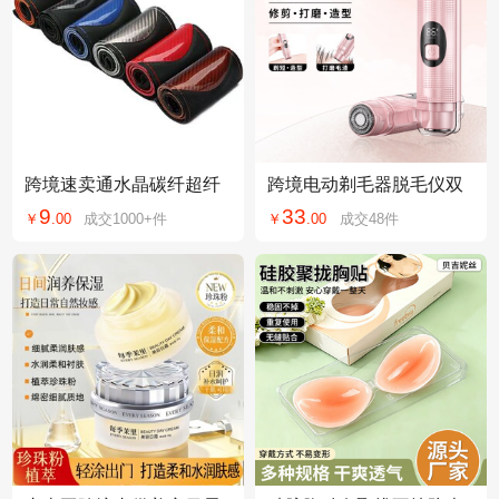
跨境速卖通水晶碳纤超纤
跨境电动剃毛器脱毛仪双
皮把套四季通用手缝把套
头腋毛阴毛私处无痛刮毛
9
33
￥
.
00
成交
1000+
件
￥
.
00
成交
48
件
汽车装饰方向盘套
刀不伤肤女脱毛器