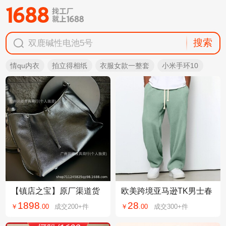
搜索
双鹿碱性电池5号
袜子男士纯棉
情qu内衣
拍立得相纸
衣服女款一整套
小米手环10
新款气质上衣
名创优品彩虹电池
双鹿碱性电池5号
【镇店之宝】原厂渠道货
欧美跨境亚马逊TK男士春
全钢五金黑武士carryall羊
秋季潮牌宽松垂感华夫格
1898
28
￥
.
00
成交
200+
件
￥
.
00
成交
300+
件
皮hobo托特包
阔腿运动休闲长裤