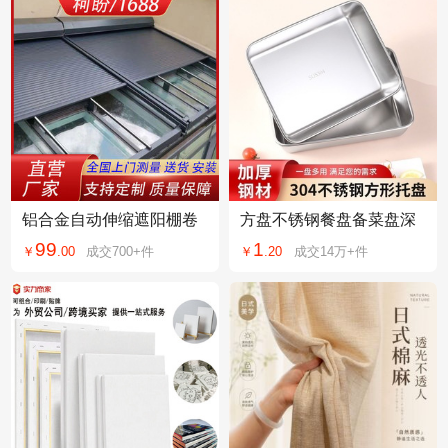
铝合金自动伸缩遮阳棚卷
方盘不锈钢餐盘备菜盘深
帘阳光房电动天幕别墅露
盘毛巾盘托盘甜品盘烧烤
99
1
￥
.
00
成交
700+
件
￥
.
20
成交
14万+
件
台
盘盘子家用鱼盘