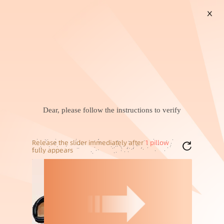
X
搜索
显示器增高台
袜子男士纯棉
拍立得相纸
显示器增高台
嘉洋锁具 CP6020-20 密码
CPP卡膜20丝透明咕卡卡
转舌锁 信箱锁更衣柜锁 双
套小卡二层卡膜 吧唧保护
13
2
￥
.
89
成交
4000+
件
￥
.
05
成交
100万+
件
门柜密码锁
袋封自粘袋爆米花