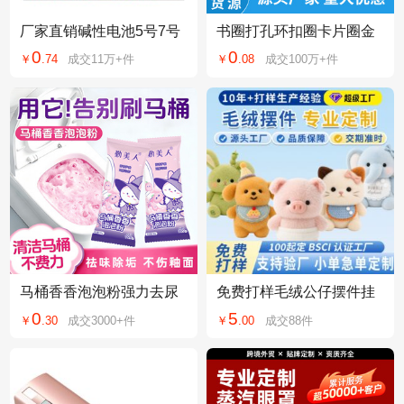
厂家直销碱性电池5号7号
书圈打孔环扣圈卡片圈金
1.5V电池遥控器儿童玩具
属活页环开口活页扣开口
0
0
￥
.
74
成交
11万+
件
￥
.
08
成交
100万+
件
鼠标空调电视
圈环装订圈活页圈
马桶香香泡泡粉强力去尿
免费打样毛绒公仔摆件挂
垢清洁去污去黄洁厕剂持
件周边来图来样设计打版
0
5
￥
.
30
成交
3000+
件
￥
.
00
成交
88
件
久留香厕所除垢剂
定制毛绒玩具玩偶