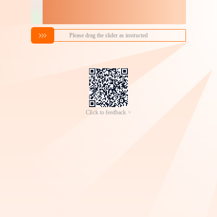
朗正LZ-6梅花插座C6卡式
烫金款吧唧冰箱贴马口铁
宽脚电饭煲插座电热水壶
磁贴定制二次元动漫周边
1
0
￥
.
50
成交
0
件
￥
.
50
成交
22万+
件
插座
冰箱贴背卡可定做