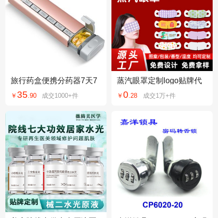
旅行药盒便携分药器7天7
蒸汽眼罩定制logo贴牌代
格一周随身小药盒密封防
加工外贸美日韩英文叶黄
35
0
￥
.
90
成交
1000+
件
￥
.
28
成交
1万+
件
潮药物药品收纳盒
素热敷蒸汽眼罩