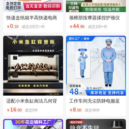
快递盒纸箱半高快递电商
颈椎部按摩器揉捏护颈仪
打包发货纸盒包装箱特硬
温热理疗脖子肩膀斜方肌
0
44
￥
.
10
成交
100万+
件
￥
.
96
成交
100+
件
搬家纸箱大纸箱子
颈部U型按摩枕
适配小米鱼缸画法几何背
工作车间无尘防静电服蓝
景板米家智能生态鱼缸新
大褂分体工作服男女通用
16
8
￥
.
00
成交
0
件
￥
.
50
成交
48
件
款八骏图造景装饰
防护喷漆服静电服