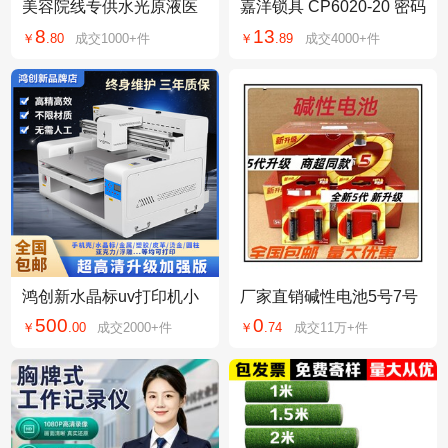
美容院线专供水光原液医
嘉洋锁具 CP6020-20 密码
美PDRN三文鱼水光动能
转舌锁 信箱锁更衣柜锁 双
8
13
￥
.
80
成交
1000+
件
￥
.
89
成交
4000+
件
素水光原液精华液
门柜密码锁
鸿创新水晶标uv打印机小
厂家直销碱性电池5号7号
型6050手机壳贴纸平面圆
1.5V电池遥控器儿童玩具
500
0
￥
.
00
成交
2000+
件
￥
.
74
成交
11万+
件
柱体平板喷绘机
鼠标空调电视