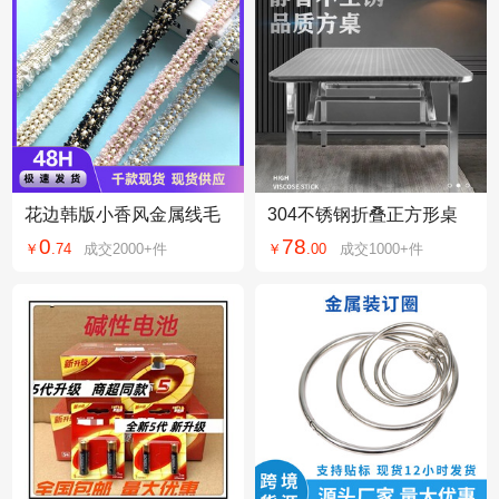
花边韩版小香风金属线毛
304不锈钢折叠正方形桌
边编织精致窄款织带外套
商用家用出租房学校工地
0
78
￥
.
74
成交
2000+
件
￥
.
00
成交
1000+
件
领口门襟辅料
方便易收纳便携