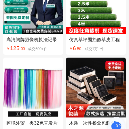
高清胸牌摄像机执法记录
仿真草坪围挡假草皮工程
仪胸前磁吸佩戴工作相机
工地用围墙塑料草遮盖防
125
6
￥
.
00
成交
500+
件
￥
.
50
成交
1万+
件
录音录像神器
航拍环保人造草坪
跨境外贸一夹32色直发片
木质一次性餐盒包装盒糕
彩色接发片假发片可烫吹
点寿司打包盒方形刺身拼