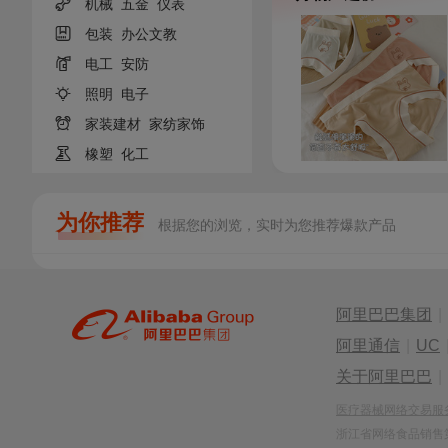

机械
五金
仪表

包装
办公文教

电工
安防

照明
电子

家装建材
家纺家饰

橡塑
化工
为你推荐
根据您的浏览，实时为您推荐爆款产品
阿里巴巴集团
|
阿里通信
|
UC
关于阿里巴巴
|
医疗器械网络交易服务第
浙江省网络食品销售第