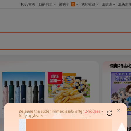
包邮特卖
X
工业品精