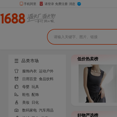
低价热卖榜
品类市场

服饰内衣
运动户外

日用百货
食品饮料

母婴
玩具

鞋包
配饰

美妆
日化

数码家电
汽车用品
好物严选榜