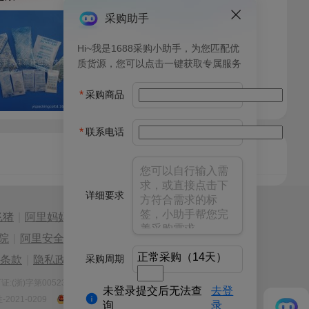
采购助手
Hi~我是1688采购小助手，为您匹配优
质货源，您可以点击一键获取专属服务
*
采购商品
*
联系电话
详细要求
飞猪
|
阿里妈妈
|
阿里云计算
|
AliOS
院
|
阿里安全
|
天猫淘宝海外
正常采购（14天）
采购周期
条款
|
隐私政策
|
网站导航
(浙)字第00523号
增值电信业务经营许可证:浙B2-20120091-2
未登录提交后无法查
去登
021-0209
浙公网安备 33010002000121号
询
录