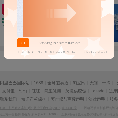
阿里巴巴国际站
|
1688
|
全球速卖通
|
淘宝网
|
天猫
|
一淘
|
|
支付宝
|
钉钉
|
旺旺
|
阿里健康
|
跨境供应链
|
Lazada
|
达摩
联系我们
|
知识产权保护
|
著作权与商标声明
|
法律声明
|
服务
三方平台备案证:(浙)网械平台备字[2018]第00001号
广播电视节目制作经营许可证:
三方平台提供者备案:浙网食A33010005
互联网药品信息服务资格证书:(浙)-经营性-2