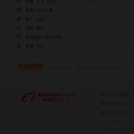

机械
五金
仪表

包装
办公文教

电工
安防

照明
电子

家装建材
家纺家饰

橡塑
化工
为你推荐
根据您的浏览，实时为您推荐爆款产品
阿里巴巴集团
|
阿里通信
|
UC
关于阿里巴巴
|
医疗器械网络交易服务第
浙江省网络食品销售第