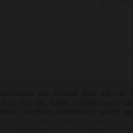
阿里巴巴国际站
|
1688
|
全球速卖通
|
淘宝网
|
天猫
|
一淘
|
|
支付宝
|
钉钉
|
旺旺
|
阿里健康
|
跨境供应链
|
Lazada
|
达摩
联系我们
|
知识产权保护
|
著作权与商标声明
|
法律声明
|
服务
三方平台备案证:(浙)网械平台备字[2018]第00001号
广播电视节目制作经营许可证:
三方平台提供者备案:浙网食A33010005
互联网药品信息服务资格证书:(浙)-经营性-2