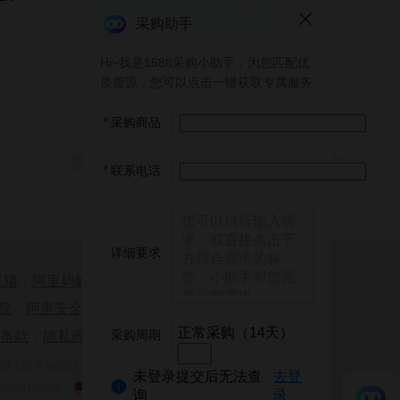
采购助手
Hi~我是1688采购小助手，为您匹配优
质货源，您可以点击一键获取专属服务
*
采购商品
*
联系电话
详细要求
飞猪
|
阿里妈妈
|
阿里云计算
|
AliOS
院
|
阿里安全
|
天猫淘宝海外
正常采购（14天）
采购周期
条款
|
隐私政策
|
网站导航
(浙)字第00523号
增值电信业务经营许可证:浙B2-20120091-2
未登录提交后无法查
去登
021-0209
浙公网安备 33010002000121号
询
录