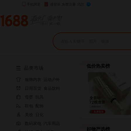
低价热卖榜
品类市场

服饰内衣
运动户外

日用百货
食品饮料

母婴
玩具

鞋包
配饰

美妆
日化

数码家电
汽车用品
好物严选榜