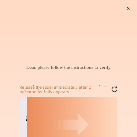
X
搜索
情qu内衣
拍立得相纸
衣服女款一整套
小米手环10
新款气质上衣
暂未找到兴趣商品，可以试试搜索喜欢的商品