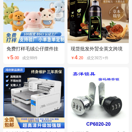
免费打样毛绒公仔摆件挂
现货批发外贸全英文跨境
件周边来图来样设计打版
一支黑植物染发剂遮盖白
5
4
￥
.
00
成交
88
件
￥
.
20
成交
39万+
件
定制毛绒玩具玩偶
发洗黑泡泡染发