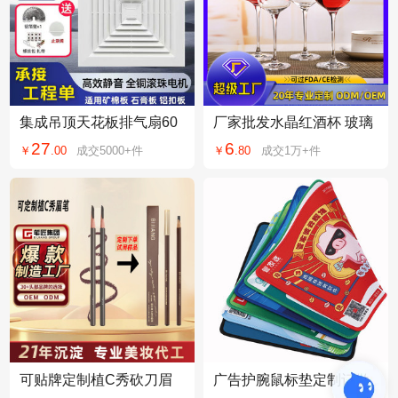
集成吊顶天花板排气扇60
厂家批发水晶红酒杯 玻璃
0x600换气扇300x300强力
高脚杯两支彩盒装酒商礼
27
6
￥
.
00
成交
5000+
件
￥
.
80
成交
1万+
件
静音吸顶式排风扇
品葡萄酒杯
可贴牌定制植C秀砍刀眉
广告护腕鼠标垫定制订做
笔H9持久自然眉笔硬芯野
橡胶超大桌垫圆形批发设