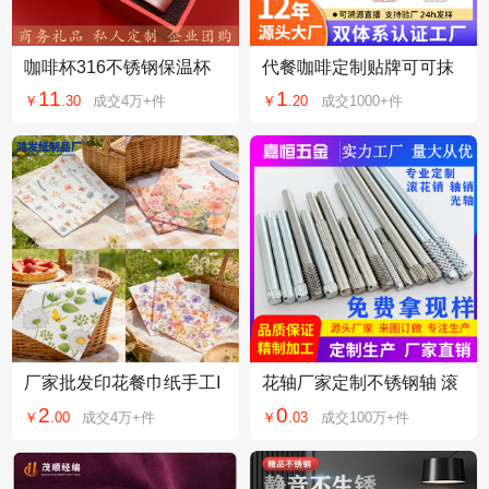
咖啡杯316不锈钢保温杯
代餐咖啡定制贴牌可可抹
定制高颜值男女便携保温
茶冰吸生椰拿铁燃咖啡黑
11
1
￥
.
30
成交
4万+
件
￥
.
20
成交
1000+
件
水杯广告礼品杯子
白绷带速溶咖啡粉
厂家批发印花餐巾纸手工I
花轴厂家定制不锈钢轴 滚
DY贴纸一次性花草纸巾商
花销 搓花轴 光轴 玩具轴
2
0
￥
.
00
成交
4万+
件
￥
.
03
成交
100万+
件
用生日派对装饰
圆柱销钉 轴销