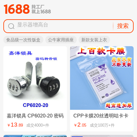
显示器增高台
搜索
袜子男士纯棉
拍立得相纸
食品级一次性饭盒
公牛家用插座
新款女装上衣
袜子男款
泳衣出片
显示器增高台
嘉洋锁具 CP6020-20 密码
CPP卡膜20丝透明咕卡卡
转舌锁 信箱锁更衣柜锁 双
套小卡二层卡膜 吧唧保护
13
2
￥
.
89
成交
4000+
件
￥
.
05
成交
100万+
件
门柜密码锁
袋封自粘袋爆米花