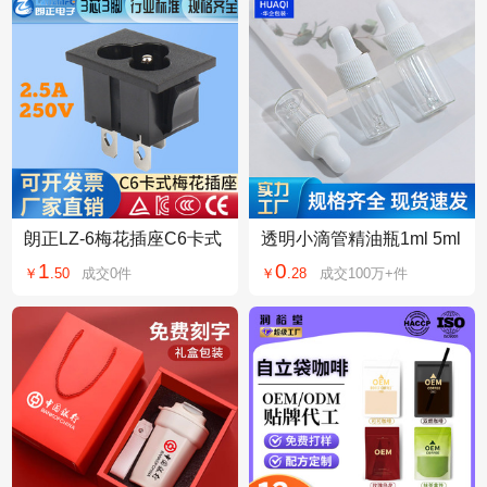
朗正LZ-6梅花插座C6卡式
透明小滴管精油瓶1ml 5ml
宽脚电饭煲插座电热水壶
3ml精华液化妆品小样试用
1
0
￥
.
50
成交
0
件
￥
.
28
成交
100万+
件
插座
分装 玻璃瓶