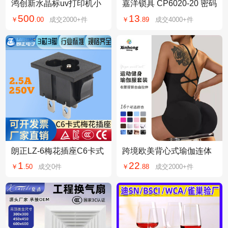
鸿创新水晶标uv打印机小
嘉洋锁具 CP6020-20 密码
型6050手机壳贴纸平面圆
转舌锁 信箱锁更衣柜锁 双
500
13
￥
.
00
成交
2000+
件
￥
.
89
成交
4000+
件
柱体平板喷绘机
门柜密码锁
朗正LZ-6梅花插座C6卡式
跨境欧美背心式瑜伽连体
宽脚电饭煲插座电热水壶
衣短裤性感包臀一体式新
1
22
￥
.
50
成交
0
件
￥
.
88
成交
2000+
件
插座
款运动连体衣裤货