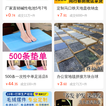
厂家直销碱性电池5号7号
定制马口铁天地盖收纳盒
1.5V电池遥控器儿童玩具
方形曲奇饼干铁盒食品级
0
7
￥
.
74
成交
11万+
件
￥
.
91
成交
6000+
件
鼠标空调电视
通用金属包装盒
500条一次性中单足浴店6
办公室地毯拼接方块台球
0x70加厚透气美容院防水
厅卧室工程房间地垫商用
44
3
￥
.
35
成交
100+
件
￥
.
60
成交
71万+
件
防油垫单蓝色批发
PVC厂家酒店地垫