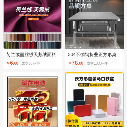
荷兰绒丽丝绒天鹅绒面料
304不锈钢折叠正方形桌
沙发抱枕靠垫箱包布料 现
商用家用出租房学校工地
6
78
￥
.
00
成交
6万+
件
￥
.
00
成交
1000+
件
货86色绒布面料
方便易收纳便携