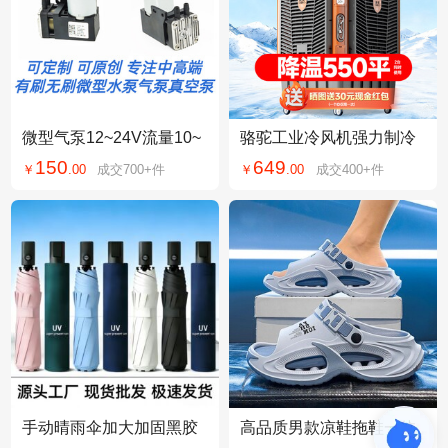
微型气泵12~24V流量10~
骆驼工业冷风机强力制冷
40升压力3~6bar直流无刷
移动水冷空调大型工厂商
150
649
￥
.
00
成交
700+
件
￥
.
00
成交
400+
件
有刷无油活塞泵
场户外室外商用
手动晴雨伞加大加固黑胶
高品质男款凉鞋拖鞋一体
太阳伞男女晴雨两用防晒
两穿夏男士外出耐穿开车