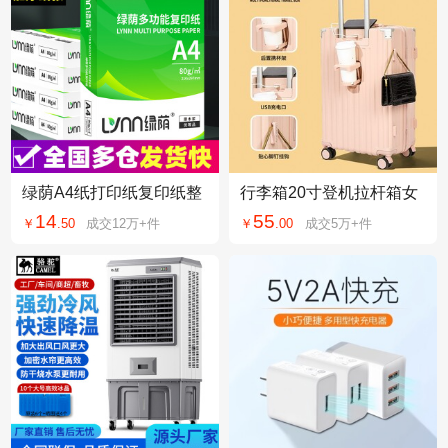
绿荫A4纸打印纸复印纸整
行李箱20寸登机拉杆箱女
箱批发70g加厚80g办公学
万向轮24寸男学生26寸密
14
55
￥
.
50
成交
12万+
件
￥
.
00
成交
5万+
件
生用纸白纸草稿纸
码箱旅行箱皮箱子