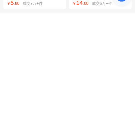
5
14
￥
.
80
成交
7万+
件
￥
.
00
成交
6万+
件
遮阳伞三折伞批货
厚底防滑防水男鞋
棘轮式剪电缆剪刀J40J52
20KG大包装高透滴胶耐黄
J75J95J100手动齿轮钢绞
变工艺品环氧树脂ab胶自
65
19
￥
.
00
成交
2万+
件
￥
.
92
成交
6万+
件
线断线钳线缆剪切
消泡饰品水晶滴胶