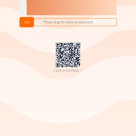
神火L6厂家批发铝合金强
电脑椅家用办公椅家庭靠
光手电筒 LED夜骑钓鱼户
背舒适座椅镂空椅学习长
17
224
￥
.
50
成交
2万+
件
￥
.
00
成交
3万+
件
外应急防汛手电筒
坐人体工学椅