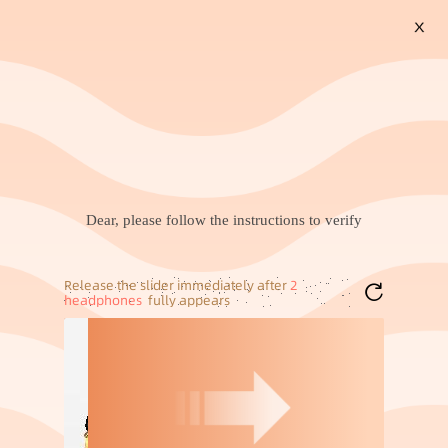
X
搜索
餐饮外卖保温袋定制铝箔
pvc桌垫透明加厚软玻璃防
手提袋无纺布保温保冷外
水防滑防油免洗茶几垫塑
0
10
￥
.
23
成交
100万+
件
￥
.
99
成交
33万+
件
卖打包袋加印logo
料水晶板桌布