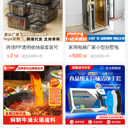
跨境PP透明收纳箱套装可
家用电梯厂家小型别墅电
贴麦标杂物收纳储物盒加
梯家用复式观光二层三层
2
500
￥
.
59
成交
4000+
件
￥
.
00
成交
500+
件
厚塑料衣厨储物箱
用液压无障碍电梯