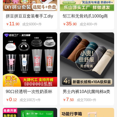
拼豆拼豆豆套装餐手工diy
邹三和无骨鸡爪1000g商
材料包全套立体工具益智
用鸡爪酸辣味凤爪柠檬酸
11
35
￥
.
90
成交
6000+
件
￥
.
90
成交
400+
件
玩具拼图融合豆
辣凤爪卤味鸡爪
90口径透明一次性奶茶杯
男士内裤10A抗菌纯棉a类
子带盖批发注塑杯果汁杯
棉男款高档大码平角裤衩
0
7
￥
.
12
成交
100万+
件
￥
.
50
成交
7000+
件
饮料杯塑料杯厂家
男士男生四角裤头