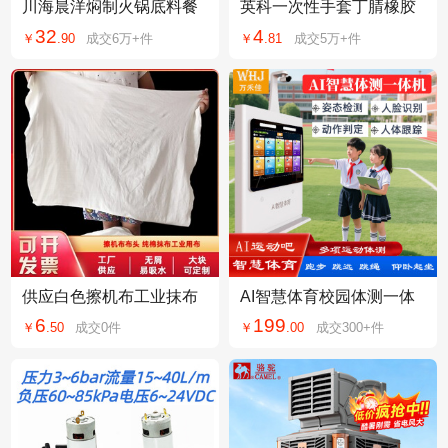
川海晨洋焖制火锅底料餐
英科一次性手套丁腈橡胶
饮商用牛油底料工厂直销
K85乳胶黑色食品厨房美
32
4
￥
.
90
成交
6万+
件
￥
.
81
成交
5万+
件
餐饮火锅店批发
容餐饮pvc实验室用
供应白色擦机布工业抹布
AI智慧体育校园体测一体
棉质碎布全棉工业擦机布
机小学中考体考跳绳跳远
6
199
￥
.
50
成交
0
件
￥
.
00
成交
300+
件
不掉毛碎布纯棉
仰卧起坐智能方案