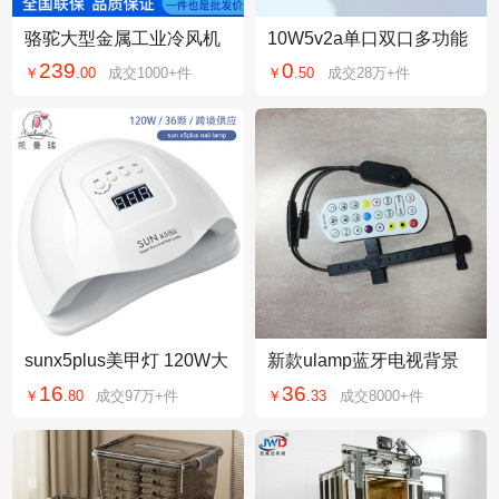
骆驼大型金属工业冷风机
10W5v2a单口双口多功能
商用超强制冷空调扇水冷
USB插头快充头安卓通用
239
0
￥
.
00
成交
1000+
件
￥
.
50
成交
28万+
件
风机工厂商场养殖
手机充电头充电器头
sunx5plus美甲灯 120W大
新款ulamp蓝牙电视背景
功率美甲机光疗灯美甲店u
灯同步灯带取色器抓取RG
16
36
￥
.
80
成交
97万+
件
￥
.
33
成交
8000+
件
v灯美甲烤灯跨境
B幻彩主控分控控制