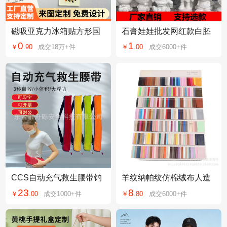
磁吸亚克力冰箱贴方形国
石膏娃娃批发网红款白胚
潮文创祝福文字装饰贴家
彩绘涂色diy涂鸦公园摆摊
0
1
￥
.
90
成交
18万+
件
￥
.
00
成交
6000+
件
居门贴滴胶冰箱贴
厂家直销娃娃
CCS自动充气救生腰带钓
羊纹纳帕纹仿棉绒布人造
鱼气胀式救生圈防溺水游
革弹力底PU皮革包装革箱
23
8
￥
.
00
成交
1000+
件
￥
.
80
成交
6000+
件
泳圈救生衣批发
包革皮料面料辅料