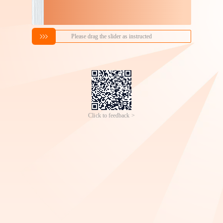
贴纸定制不干胶广告二维
香薰蜡烛液体染料专用颜
码标签定做透明商标logo
料调色diy自制蜡烛大豆蜡
0
4
￥
.
01
成交
100万+
件
￥
.
90
成交
5万+
件
封口贴卷筒印刷
莫兰迪色素10ml