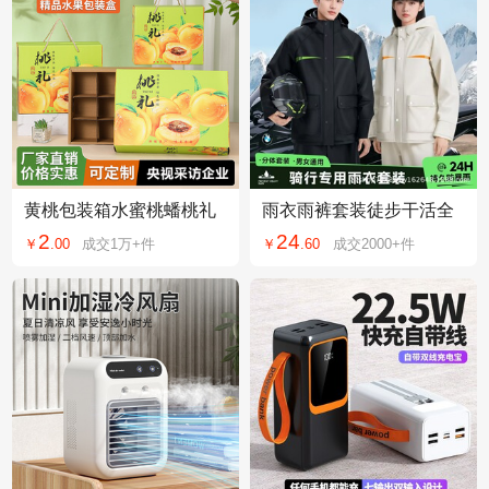
黄桃包装箱水蜜桃蟠桃礼
雨衣雨裤套装徒步干活全
品盒手提空纸盒高档新款
封闭全身防暴雨骑行分体
2
24
￥
.
00
成交
1万+
件
￥
.
60
成交
2000+
件
现货黄油桃子礼盒
式电动车专用雨披