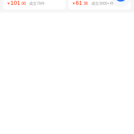
101
61
￥
.
00
成交
78
件
￥
.
38
成交
3000+
件
水泵增压增流器
款速干垂感休闲裤
智旭安规电容 MPX X2-0.1
AI智慧体育校园体测一体
UF/310V 安规X2电容 厂
机小学中考体考跳绳跳远
160
199
￥
.
00
成交
6
件
￥
.
00
成交
300+
件
家直销 质量保证
仰卧起坐智能方案