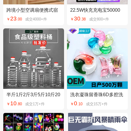
跨境小型空调扇便携式宿
22.5W快充充电宝50000
舍喷雾冷风机加湿电风扇
毫安户外PowerBanK大电
23
30
￥
.
00
成交
4000+
件
￥
.
38
成交
800+
件
桌面移动冷风扇
源3C认证可上飞机
半斤1斤2斤3斤5斤10斤20
洗衣凝珠留香珠6D多腔洗
斤塑料油桶油壶酒壶酒桶
衣球去污留香杀菌祛螨洗
10
0
￥
.
80
成交
1万+
件
￥
.
10
成交
15万+
件
色拉油桶空酒瓶子
衣珠洗衣胶囊定制