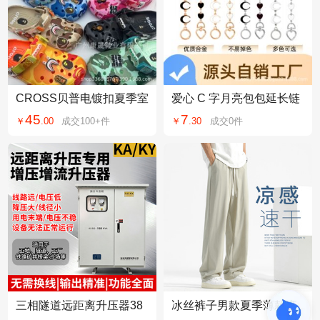
CROSS贝普电镀扣夏季室
爱心 C 字月亮包包延长链
外防滑耐磨沙滩鞋网红百
腋下包肩带加长链条 DIY
45
7
￥
.
00
成交
100+
件
￥
.
30
成交
0
件
搭爆款凉拖鞋批发
包改造装饰链条
三相隧道远距离升压器38
冰丝裤子男款夏季薄款直
0V升1140V矿山桥梁工地
筒裤宽松运动男裤2026新