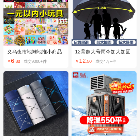
义乌夜市地摊地推小商品
12骨超大号雨伞加大加固
套圈圈摆摊批发网红儿童
耐用黑胶遮阳防防晒太阳
6
12
￥
.
80
成交
9000+
件
￥
.
50
成交
4万+
件
礼品发光小玩具
伞晴雨用抗风