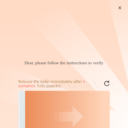
初中女生高颜值书包
X
拍立得相纸
搜索
女装穿搭一整套
初中女生高颜值书包
甲油胶35件 甲模笔刷灯工
朗正LZ-6梅花插座C6卡式
具打磨机打磨批发美甲工
宽脚电饭煲插座电热水壶
38
1
￥
.
00
成交
2万+
件
￥
.
50
成交
0
件
具全套一整套
插座