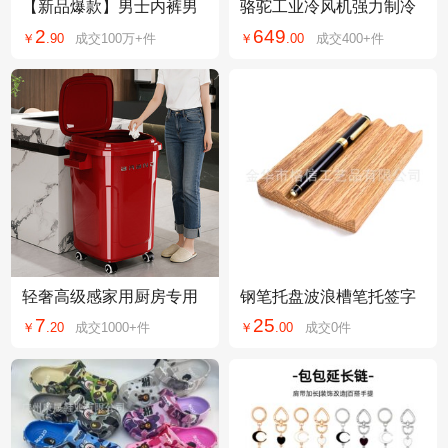
【新品爆款】男士内裤男
骆驼工业冷风机强力制冷
平角裤青年中腰四角裤男
移动水冷空调大型工厂商
2
649
￥
.
90
成交
100万+
件
￥
.
00
成交
400+
件
生大码裤衩短裤头
场户外室外商用
轻奢高级感家用厨房专用
钢笔托盘波浪槽笔托签字
大号大容量塑料长方形带
笔展示架文具店钢笔陈列
7
25
￥
.
20
成交
1000+
件
￥
.
00
成交
0
件
盖带轮垃圾桶加厚
道具商务礼品笔托