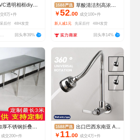
跨境新款PVC透明相框diy纪念照片墙5个装组合画框摆件礼品批发
草酸清洁剂高浓度卫生间地砖家用强力去污除垢去黄清洗剂清洗液
52
￥
.
00
交
8万+
件
成交
100+
件
采后付
48H发货
新人减1元
先采后付
48H发货
兰溪市燕敏工艺品有限公司
回头率39%
回头率14%
不锈钢折叠桌家用长条桌子商用长方形户外烧烤摆摊便携式餐桌
出口巴西东南亚 ABS横式万向厨用菜盆水龙头入墙式单冷万向龙头
11
￥
.
00
成交
200+
件
成交
4万+
件