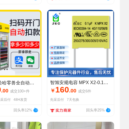
智旭安规电容 MPX X2-0.1UF/310V 安规X2电容 厂家直销 质量保证
零兽全自动售货机无人扫码开门柜零食自助AI贩卖机智能售卖柜
9
160
.
00
￥
.
00
成交
100+
件
成交
6
件
先采后付
48H发货
先采后付
7天包换
回头率12%
回头率25%