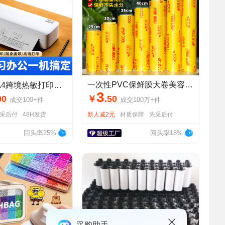
一次性PVC保鲜膜大卷美容院商用超市水果家用食品级一件起批发
跨境热敏打印机家用小型打印机手机蓝牙标签错题打印家庭便携式
3
00
￥
.
50
成交
100+
件
成交
100万+
件
采后付
48H发货
新人减2元
材质保障
先采后付
回头率25%
回头率18%
采购助手