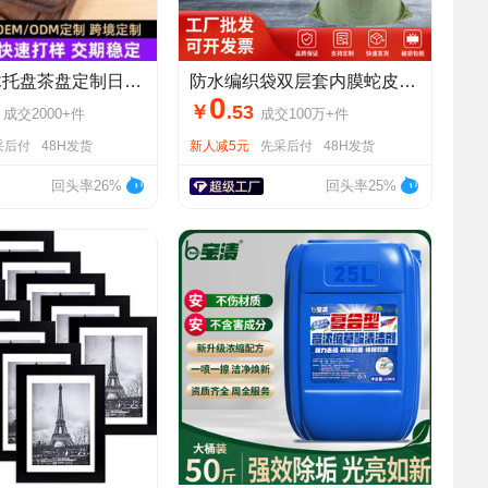
跨境胡桃木托盘茶盘定制日式咖啡实木托盘餐盘木盘子家用木质托盘
防水编织袋双层套内膜蛇皮袋带内衬加厚内胆快递物流打包袋子批发
0
￥
.
53
成交
2000+
件
成交
100万+
件
采后付
48H发货
新人减5元
先采后付
48H发货
回头率26%
回头率25%