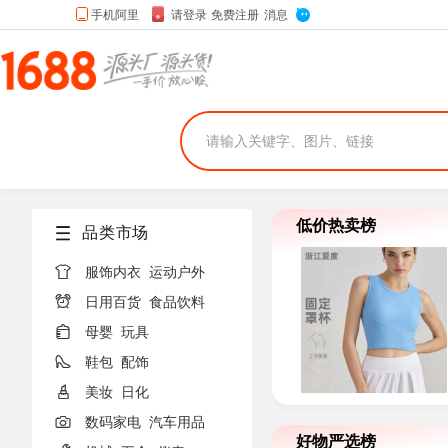
低价热卖榜
品类市场

服饰内衣
运动户外

日用百货
食品饮料

母婴
玩具

鞋包
配饰

美妆
日化

数码家电
汽车用品
好物严选榜