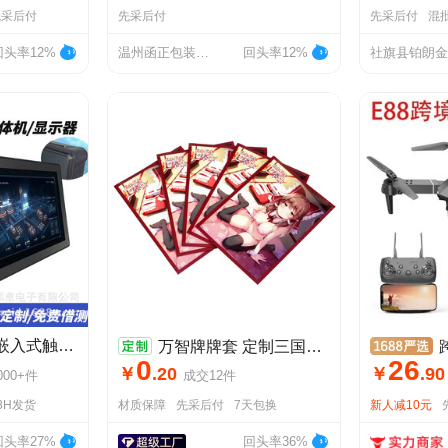
先采后付
先采后付
先采后付
混
回头率12%
温州函正包装有限公司
回头率12%
7-27寸工控一体机嵌入式触摸电容智能工位电脑安卓工业触摸显示器
万智牌牌套 定制三国杀桌游卡套 游戏王复合印刷亮面卡片袋 批发
跨境
0
26
￥
.
20
￥
.
90
000+
件
成交
12
件
8H发货
材质保障
先采后付
7天包换
新人减10元
回头率27%
回头率36%