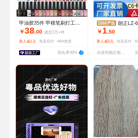
甲油胶35件 甲模笔刷灯工具打磨机打磨批发美甲工具全套一整套
朗正LZ-6梅花插座C6卡式宽
38
1
￥
.
00
￥
.
50
成交
2万+
件
新人减1元
先采后付
48H发货
新人减5元
先采后付
4
回头率30%
乐清市朗正电子有限公司