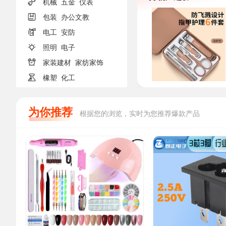

机械
五金
仪表

包装
办公文教

电工
安防

照明
电子

家装建材
家纺家饰

橡塑
化工
为你推荐
根据您的浏览，实时为您推荐爆款产品