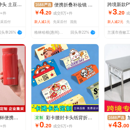
3~4mm 各种价位 冲头 土豆圆 近圆 强光 有纹 无纹 天然淡水珍珠
便携折叠补妆镜 随身磁吸小镜子 高清PU皮化妆镜高清
4
3
￥
.
20
￥
.
20
0+
件
成交
8万+
件
成
先采后付
新人减1元
先采后付
混批
新人减2元
先
回头率26%
格林哈根(惠州)工艺品有限公司
回头率22%
男女学生水杯时尚小巧口红杯
彩卡腰封卡头纸背折异形卡吊牌定制印刷订做贺卡白卡纸飞机孔吊牌
加厚
0
43
￥
.
20
￥
.
00
0+
件
成交
6万+
件