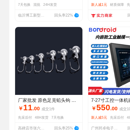
7天包换
混批
24H发货
新人减1元
材质保障
临沂博工新型建材有限公司
回头率22%
厂家批发 原色足克铅头钩 防挂底路亚饵 朝天钩 鹰嘴钩尖渔具配件
11
550
￥
.
00
￥
.
00
成交
1
件
成交
1
先采后付
48H发货
7天包换
新人减5元
先采后付
4
高碑店市张六庄森茉渔具厂
回头率25%
广州邦卓电子有限公司