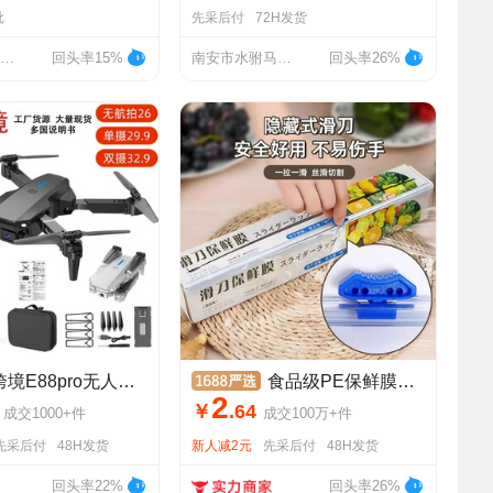
批
先采后付
72H发货
社旗县铂朗金属制品有限公司
回头率15%
南安市水驸马水暖洁具厂
回头率26%
E88pro无人机航拍高清4K四轴飞行器玩具E99折叠遥控飞机E525
食品级PE保鲜膜厨房食物罩一次性点断式磁吸式切割器滑刀式保鲜膜
2
￥
.
64
成交
1000+
件
成交
100万+
件
先采后付
48H发货
新人减2元
先采后付
48H发货
回头率22%
回头率26%