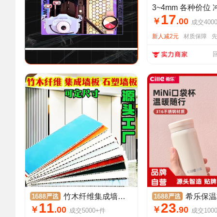
17
￥
.
00
成交
400
新人减2元
材质保障
竹木纤维集成墙板室内装修护墙板自装扣板吊顶墙面装饰竹木纤维板
希乐保温杯便携迷你可爱高颜值不锈钢
11
23
￥
.
00
￥
.
90
成交
5000+
件
成交
100