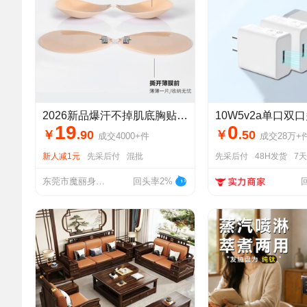
2026新品爆汗不掉肌底胸贴源头工厂
19
0
￥
.
90
￥
.
50
成交
4000+
件
成交
28万+
新人减1元
先采后付
混批
先采后付
48H发货
7
东莞市魔丽身段服装有限公司
回头率2%