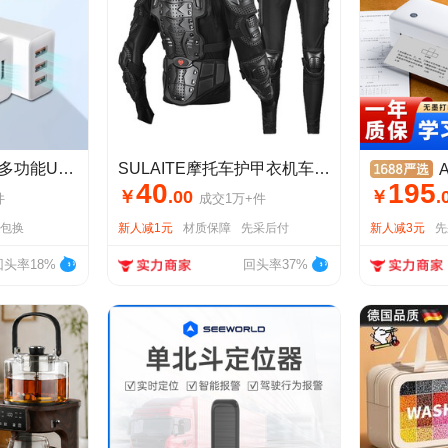
10W5v2a单口双口多功能USB插头快充头安卓通用手机充电头充电器头
SULAITE摩托车护甲衣机车骑行护膝护肘护胸护脖越野骑士护颈装备
A4
40
195
￥
.
00
￥
.
件
成交
1万+
件
天包换
新人减1元
材质保障
先采后付
新人减3元
先
回头率18%
回头率37%