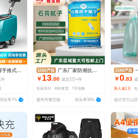
车间 商用拖地机商场车库扫地机
广东厂家防潮抗裂石膏腻子粉内墙修复耐水粘性强腻子粉跨境可开票
一件
13
0
￥
.
00
￥
.
83
1
件
成交
2万+
件
成
批
先采后付
48H发货
7天包换
新人减1元
先
回头率7%
惠州市雅宝丽建材有限公司
回头率30%