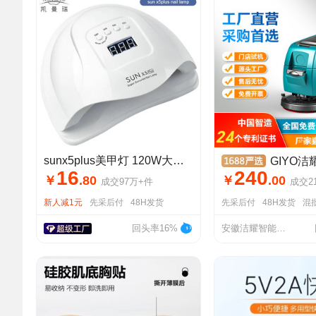
sunx5plus美甲灯 120W大功率美甲机光疗灯美甲店uv灯美甲烤灯跨境
GIYO洁耀手推式H5工业洗地机工厂
16
240
￥
.
80
￥
.
00
成交
97万+
件
成交
2
新人减1元
先采后付
48H发货
先采后付
48H发货
混
回头率16%
安徽洁耀智能制造有限公司