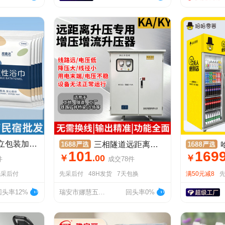
一次性浴巾毛巾独立包装加大加厚洗脸巾旅行酒店民宿便携不易掉毛
三相隧道远距离升压器380V升1140V矿山桥梁工地水泵增压增流器
哈哈
101
169
￥
.
00
￥
件
成交
78
件
先采后付
先采后付
48H发货
7天包换
满50元减8
回头率12%
瑞安市娜慧五金商行
回头率0%