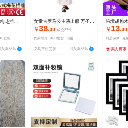
女童古罗马公主演出服 万圣节cos服派对表演服角色扮演服现货批发
脚电饭煲插座电热水壶插座
38
13
￥
.
00
￥
.
00
成交
37
件
8H发货
先采后付
48H发货
混批
材质保障
先
回头率35%
义乌市丽旻服饰有限公司
回头率36%