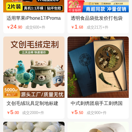
适用苹果iPhone17/Proma
透明食品袋批发价打包袋
x钢化膜贴膜康宁AR抗反
超市购物方便袋背心袋子
24
1
￥
.
90
成交
600+
件
￥
.
68
成交
21万+
件
光秒17pm镜头膜
食品级包装塑料袋
文创毛绒玩具定制地标建
中式刺绣团扇手工刺绣国
筑美食文旅周边工厂直供
风舞蹈扇子苏绣团扇双面
5
5
￥
.
00
成交
2000+
件
￥
.
50
成交
900+
件
挂件公仔来图定做
刺绣扇子古风团扇