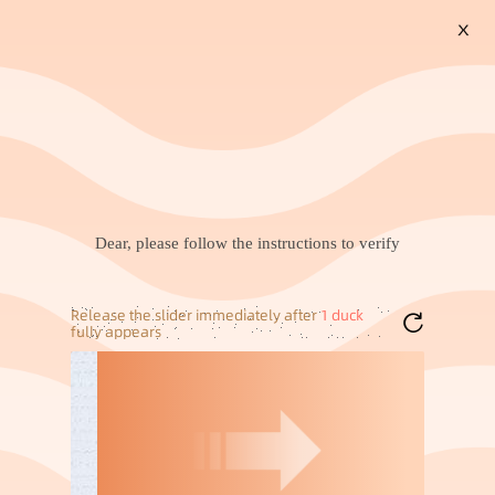
X
搜索
跨境行车记录仪高清4K镜
方盘不锈钢餐盘备菜盘深
头双录摄像头全景停车监
盘毛巾盘托盘甜品盘烧烤
260
1
￥
.
00
成交
100+
件
￥
.
20
成交
14万+
件
控5GWiFi
盘盘子家用鱼盘