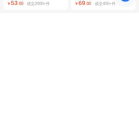
53
69
￥
.
00
成交
2000+
件
￥
.
00
成交
400+
件
老钱风半袖上衣
型瑜伽外套防晒
MYQ亨利领短袖T恤男夏
便携五折伞爱心手柄晴雨
季宽松休闲通勤穿搭韩系
两用胶囊伞黑胶防晒防紫
53
13
￥
.
00
成交
2000+
件
￥
.
80
成交
7万+
件
老钱风半袖上衣
外线女遮阳太阳伞