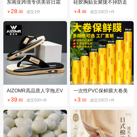
东南亚跨境专供美容日霜
硅胶胸贴女聚拢不掉防走
珍珠膏面霜早霜护肤品现
光加厚小胸显大文胸silico
28
4
￥
.
00
成交
1
件
￥
.
98
成交
100万+
件
货院线批发代发控
ne bra隐形乳贴
AIZOMR高品质人字拖,EV
一次性PVC保鲜膜大卷美
A速干防滑,商超专供,可批
容院商用超市水果家用食
39
3
￥
.
80
成交
500+
件
￥
.
50
成交
100万+
件
量定制LOGO
品级一件起批发