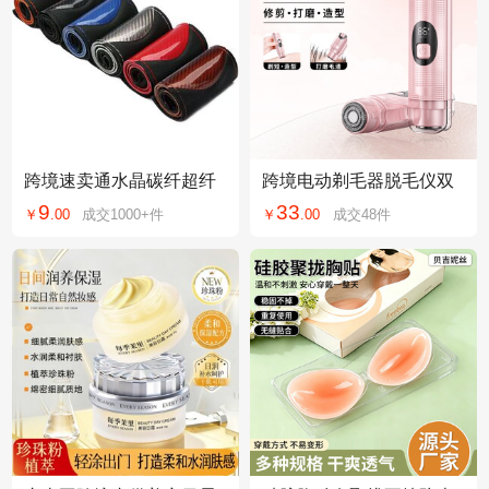
跨境速卖通水晶碳纤超纤
跨境电动剃毛器脱毛仪双
皮把套四季通用手缝把套
头腋毛阴毛私处无痛刮毛
9
33
￥
.
00
成交
1000+
件
￥
.
00
成交
48
件
汽车装饰方向盘套
刀不伤肤女脱毛器