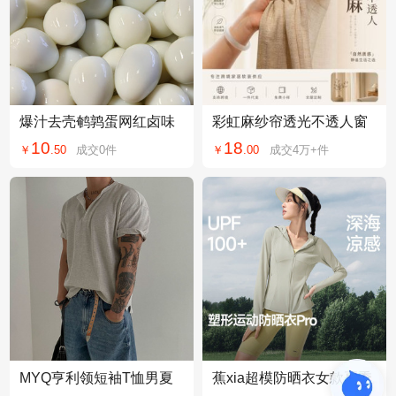
爆汁去壳鹌鹑蛋网红卤味
彩虹麻纱帘透光不透人窗
熟食办公室解馋小吃泡面
纱亚麻窗帘窗纱白纱防晒
10
18
￥
.
50
成交
0
件
￥
.
00
成交
4万+
件
搭档儿童零食散装
隔热客厅阳台成品
MYQ亨利领短袖T恤男夏
蕉xia超模防晒衣女款夏季
季宽松休闲通勤穿搭韩系
冰丝凉感修身运动显瘦塑