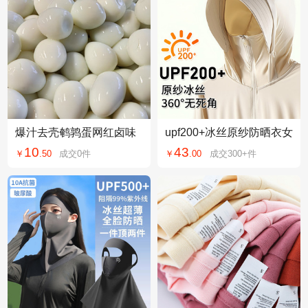
爆汁去壳鹌鹑蛋网红卤味
upf200+冰丝原纱防晒衣女
熟食办公室解馋小吃泡面
防紫外线皮肤衣可拆卸大
10
43
￥
.
50
成交
0
件
￥
.
00
成交
300+
件
搭档儿童零食散装
帽檐防晒外套