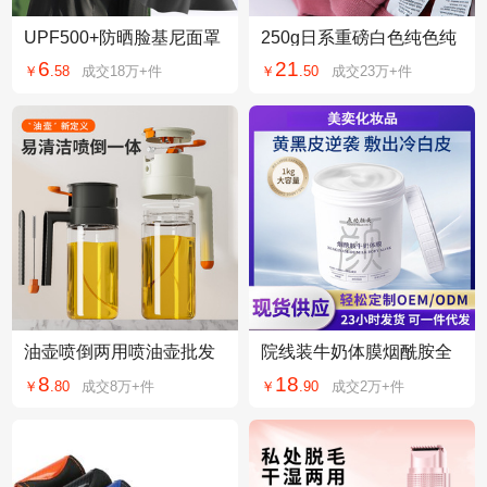
UPF500+防晒脸基尼面罩
250g日系重磅白色纯色纯
女防紫外线冰丝夏季透气1
棉短袖男女t恤情侣装男士
6
21
￥
.
58
成交
18万+
件
￥
.
50
成交
23万+
件
0A抗菌玻尿酸口罩
体恤打底衫批发
油壶喷倒两用喷油壶批发
院线装牛奶体膜烟酰胺全
厨房家用玻璃喷油瓶不挂
身用焕亮美嫩可代加工体
8
18
￥
.
80
成交
8万+
件
￥
.
90
成交
2万+
件
油油瓶源头工厂
膜烟酰胺身体乳