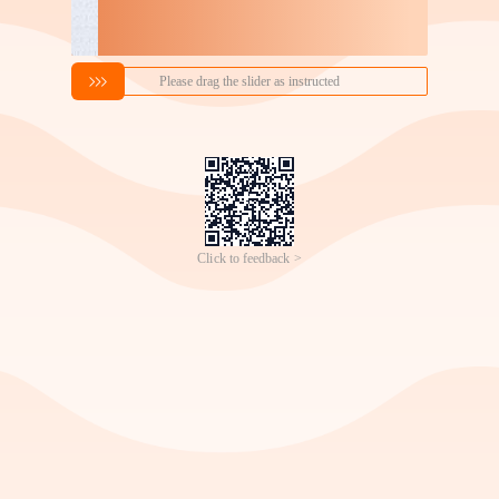
实木油画框纯棉帆布框can
彩虹麻纱帘透光不透人窗
vas学生练习DIY丙烯油画
纱亚麻窗帘窗纱白纱防晒
1
18
￥
.
58
成交
6万+
件
￥
.
00
成交
4万+
件
画框画板油画框
隔热客厅阳台成品