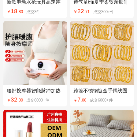
新款电动水枪玩具高速连
透气童t恤夏季柔软亲肤叮
发强力射程水枪夏天沙滩
叮家短袖上衣舒服干爽凉
18
22
￥
.
80
成交
3
件
￥
.
71
成交
300+
件
玩水玩具澄海工厂
感舒适男童t恤夏
腰部按摩器智能脉冲加热
跨境不锈钢镀金手镯线圈
腰椎按摩仪腹部暖宫护腰
女士不掉色三生三世爱心
32
7
￥
.
00
成交
6000+
件
￥
.
00
成交
6000+
件
带颈椎臀部甩脂机
锆石首饰钛钢手镯