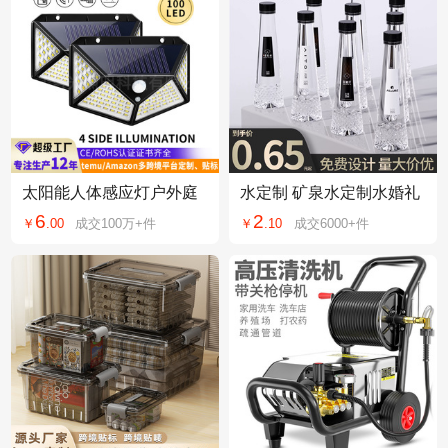
太阳能人体感应灯户外庭
水定制 矿泉水定制水婚礼
院路灯照明家用花园防水
活动小瓶装瓶装水定制高
6
2
￥
.
00
成交
100万+
件
￥
.
10
成交
6000+
件
室外节能led壁灯
端企业定制水