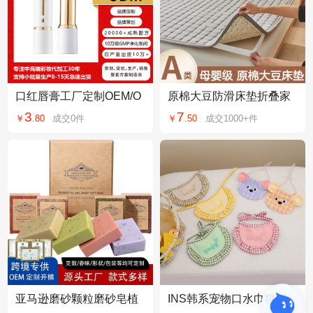
口红唇膏工厂定制OEM/O
原棉大豆防滑床垫折叠家
DM加工不沾杯口红轻薄哑
用宿舍卧室加厚单人学生
3
7
￥
.
80
成交
0
件
￥
.
50
成交
1000+
件
光防水防汗不脱妆
专用
亚马逊磨砂颗粒磨砂皂植
INS韩系宠物口水巾猫咪
物精油手工皂礼品盒旅行
狗狗围兜口水巾比熊泰迪