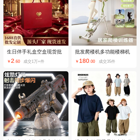
生日伴手礼盒空盒现货批
批发爬楼机多功能楼梯机
发商务精品结婚满月周岁
登山机健身家用爬坡机小
2
180
￥
.
60
成交
1万+
件
￥
.
00
成交
35
件
包装礼品盒
型动器材踏步机