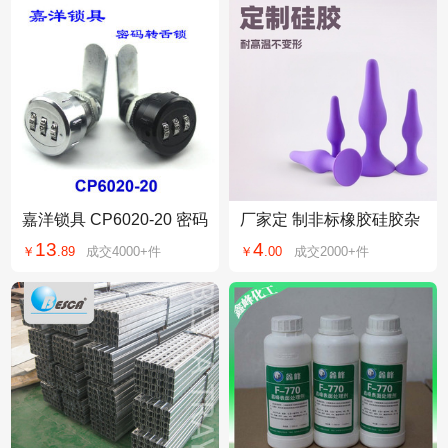
嘉洋锁具 CP6020-20 密码
厂家定 制非标橡胶硅胶杂
转舌锁 信箱锁更衣柜锁 双
件橡胶塞护线硅胶制品加
13
4
￥
.
89
成交
4000+
件
￥
.
00
成交
2000+
件
门柜密码锁
工定 制硅胶塞