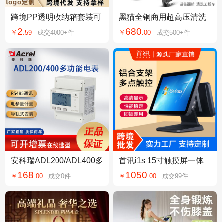
跨境PP透明收纳箱套装可
黑猫全铜商用超高压清洗
贴麦标杂物收纳储物盒加
机自动家用洗车机养殖场
2
680
￥
.
59
成交
4000+
件
￥
.
00
成交
500+
件
厚塑料衣厨储物箱
大功率洗车店水泵
安科瑞ADL200/ADL400多
首讯i1s 15寸触摸屏一体
功能导轨表MID认证CPA
机面包奶茶餐饮服装母婴
168
1050
￥
.
00
成交
0
件
￥
.
00
成交
99
件
认证CE认证485通讯
水果烟草超市便利