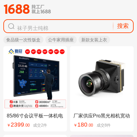
显示器增高台
搜索
袜子男士纯棉
拍立得相纸
食品级一次性饭盒
公牛家用插座
新款女装上衣
袜子男款
泳衣出片
显示器增高台
85/86寸会议平板一体机电
厂家供应Pro黑光相机宽动
子白板会议机触屏幼教一
态FPV摄像头穿越机黑光
2399
180
￥
.
00
成交
2
件
￥
.
00
成交
8
件
体机多媒体教学
相机夜视摄像头