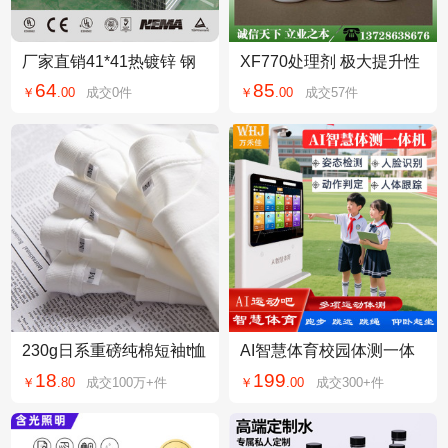
厂家直销41*41热镀锌 钢
XF770处理剂 极大提升性
制C型钢
能 优质硅胶处理剂 表面处
64
85
￥
.
00
成交
0
件
￥
.
00
成交
57
件
理剂 一天发货
230g日系重磅纯棉短袖t恤
AI智慧体育校园体测一体
男女纯色白色男士空白衫
机小学中考体考跳绳跳远
18
199
￥
.
80
成交
100万+
件
￥
.
00
成交
300+
件
潮牌ins批发货源
仰卧起坐智能方案