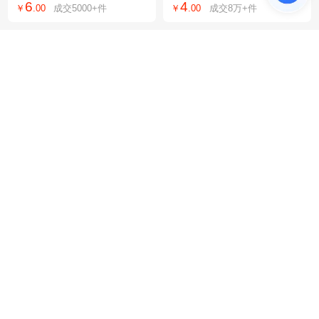
6
4
￥
.
00
成交
5000+
件
￥
.
00
成交
8万+
件
套装男女身体香皂
口水围巾宠物围脖
鑫凯驰自动连续日期封口
批发精准电子称0.01g茶叶
机铝箔袋塑料薄膜袋包装
称迷你黄金天平秤口袋秤
90
10
￥
.
00
成交
8000+
件
￥
.
50
成交
12万+
件
机茶叶口罩封口机
克重称珠宝秤